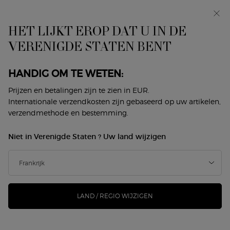
In primeur: I WILL — een nieuwe kijk op masculiniteit.
Met een gratis sample. *
HET LIJKT EROP DAT U IN DE
0
Mijn
0 product
VERENIGDE STATEN BENT
Winkelzoeker
mandje
Hoofdinhoud
LES MILLE ET UNE NUITS
HANDIG OM TE WETEN:
Sorteer op
Prijzen en betalingen zijn te zien in EUR.
5 producten
Sorteren op
VERFIJNEN
FILTERMENU
Internationale verzendkosten zijn gebaseerd op uw artikelen,
verzendmethode en bestemming.
Niet in Verenigde Staten ? Uw land wijzigen
LAND / REGIO WIJZIGEN