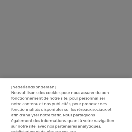
uit te voeren.
Voor meer informatie over de manier waarop bij uw
persoonsgegevens verwerken en over uw rechten, raadpleegt u ons
Privacybeleid
.
Deze site wordt beschermd door Cloudflare en het privacybeleid en de
gebruiksvoorwaarden zijn van toepassing.
AANMELDEN
[Nederlands onderaan]
NEEM CONTACT MET ONS OP
Nous utilisons des cookies pour nous assurer du bon
fonctionnement de notre site, pour personnaliser
ZOEK EEN WINKEL
notre contenu et nos publicités, pour proposer des
fonctionnalités disponibles sur les réseaux sociaux et
afin d’analyser notre trafic. Nous partageons
+32 289 972 54
également des informations, quant à votre navigation
sur notre site, avec nos partenaires analytiques,
publicitaires et de réseaux sociaux.