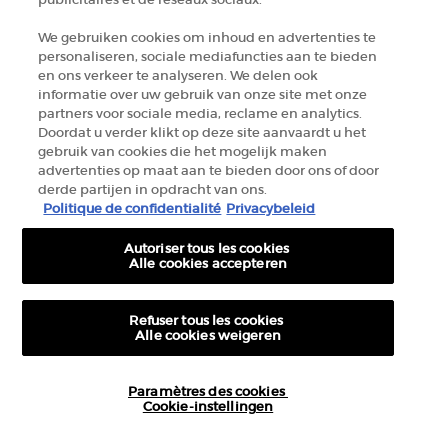
Fabrikantinformatie
We gebruiken cookies om inhoud en advertenties te
personaliseren, sociale mediafuncties aan te bieden
GIORGIO ARMANI PARFUMS
en ons verkeer te analyseren. We delen ook
14, rue Royale - 75008 Paris France
informatie over uw gebruik van onze site met onze
armanibeauty.ecom@be.oaccare.com
partners voor sociale media, reclame en analytics.
Doordat u verder klikt op deze site aanvaardt u het
gebruik van cookies die het mogelijk maken
advertenties op maat aan te bieden door ons of door
derde partijen in opdracht van ons.
Politique de confidentialité
Privacybeleid
Autoriser tous les cookies
AANKOOPOPTIE
Alle cookies accepteren
€ - BE (NL)
Refuser tous les cookies
Alle cookies weigeren
© 2026 Armani beauty
Paramètres des cookies
Algemene verkoopvoorwaarden
Gebruiksvoorwaarden
Sitemap
Cookie-instellingen
10€ KORTING
OP UW EERSTE BESTELLING
Privacybeleid
Cookie-instellingen