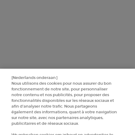
AANMELDEN
NEEM CONTACT MET ONS OP
ZOEK EEN WINKEL
+32 289 972 54
[Nederlands onderaan]
Nous utilisons des cookies pour nous assurer du bon
fonctionnement de notre site, pour personnaliser
Fabrikantinformatie
notre contenu et nos publicités, pour proposer des
fonctionnalités disponibles sur les réseaux sociaux et
GIORGIO ARMANI PARFUMS
afin d’analyser notre trafic. Nous partageons
14, rue Royale - 75008 Paris France
également des informations, quant à votre navigation
armanibeauty.ecom@be.oaccare.com
sur notre site, avec nos partenaires analytiques,
publicitaires et de réseaux sociaux.
We gebruiken cookies om inhoud en advertenties te