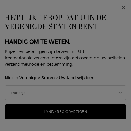
In primeur: I WILL — een nieuwe kijk op masculiniteit.
Met een gratis sample. *
HET LIJKT EROP DAT U IN DE
0
Mijn
0 product
VERENIGDE STATEN BENT
Winkelzoeker
mandje
Hoofdinhoud
Terug naar Les Eaux
HANDIG OM TE WETEN:
ARMANI/PRIVÉ IRIS BLEU
Prijzen en betalingen zijn te zien in EUR.
Internationale verzendkosten zijn gebaseerd op uw artikelen,
verzendmethode en bestemming.
€ 200,00
Op voorraad
(€ 200,00/100 ml.)
Niet in Verenigde Staten ? Uw land wijzigen
Een ode aan het mediterrane blauwe uur, het korte
moment tussen dag en nacht waarop lucht en zee sam ...
Meer informatie
LAND / REGIO WIJZIGEN
nieuw