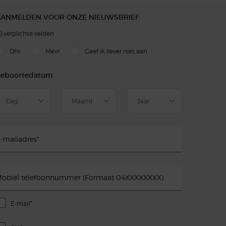
AANMELDEN VOOR ONZE NIEUWSBRIEF
)
verplichte velden
slettersignup.title.legend
Dhr.
Mevr.
Geef ik liever niet aan
eboortedatum
-mailadres
*
obiel telefoonnummer (Formaat 04XXXXXXXX)
*
E-mail