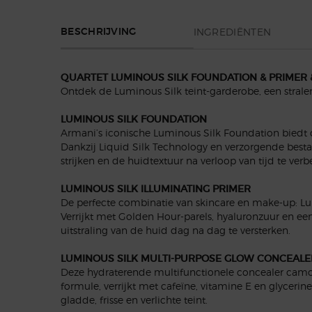
PDP Section Tabs Default
INGREDIËNTEN
BESCHRIJVING
QUARTET LUMINOUS SILK FOUNDATION & PRIMER 
Ontdek de Luminous Silk teint-garderobe, een strale
LUMINOUS SILK FOUNDATION
Armani’s iconische Luminous Silk Foundation biedt
Dankzij Liquid Silk Technology en verzorgende best
strijken en de huidtextuur na verloop van tijd te ver
LUMINOUS SILK ILLUMINATING PRIMER
De perfecte combinatie van skincare en make-up: Lumi
Verrijkt met Golden Hour-parels, hyaluronzuur en e
uitstraling van de huid dag na dag te versterken.
LUMINOUS SILK MULTI-PURPOSE GLOW CONCEALE
Deze hydraterende multifunctionele concealer camou
formule, verrijkt met cafeïne, vitamine E en glycerin
gladde, frisse en verlichte teint.