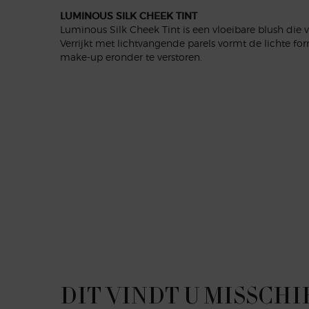
LUMINOUS SILK CHEEK TINT
Luminous Silk Cheek Tint is een vloeibare blush die ve
Verrijkt met lichtvangende parels vormt de lichte 
make-up eronder te verstoren.
PDP Reviews
PDP Slot 1 Section
DIT VINDT U MISSCHI