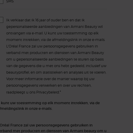
SMS
Ik verklaar dat ik 16 jaar of ouder ben en dat ik
gepersonaliseerde aanbiedingen van Armani Beauty wil
ontvangen via e-mail. U kunt uw toestemming op elk
moment intrekken, via de afmeldingslink in onze e-mails.
L'Oréal France zal uw persoonsgegevens gebruiken in
verband met producten en diensten van Armani Beauty
om u gepersonaliseerde aanbiedingen te sturen op basis
van de gegevens die u met ons hebt gedeeld, inclusief uw
beautyprofiel, en om statistieken en analyses uit te voeren.
Voor meer informatie over de manier waarop bij uw
persoonsgegevens verwerken en over uw rechten,
*
raadpleegt u ons
Privacybeleid.
 kunt uw toestemming op elk moment intrekken, via de
fmeldingslink in onze e-mails.
'Oréal France zal uw persoonsgegevens gebruiken in
erband met producten en diensten van Armani beauty om u