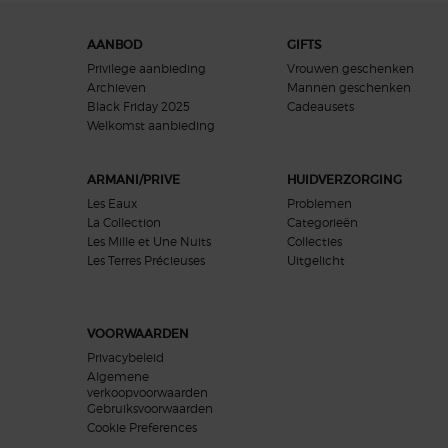
Navigatie voettekst
AANBOD
GIFTS
Privilege aanbieding
Vrouwen geschenken
Archieven
Mannen geschenken
Black Friday 2025
Cadeausets
Welkomst aanbieding​
ARMANI/PRIVE
HUIDVERZORGING
Les Eaux
Problemen
La Collection
Categorieën
Les Mille et Une Nuits
Collecties
Les Terres Précieuses
Uitgelicht
VOORWAARDEN
Privacybeleid
Algemene
verkoopvoorwaarden
Gebruiksvoorwaarden
Cookie Preferences