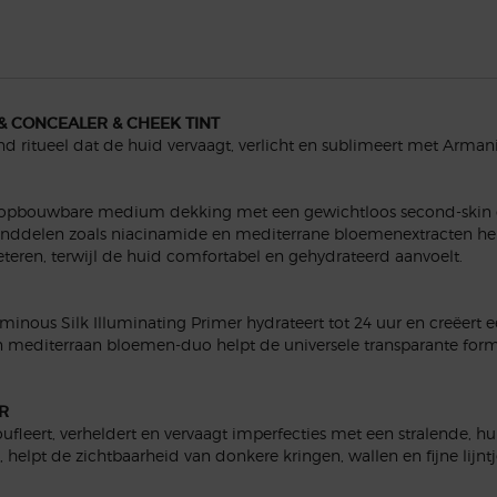
& CONCEALER & CHEEK TINT
nd ritueel dat de huid vervaagt, verlicht en sublimeert met Arma
 opbouwbare medium dekking met een gewichtloos second-skin ge
anddelen zoals niacinamide en mediterrane bloemenextracten helpt
beteren, terwijl de huid comfortabel en gehydrateerd aanvoelt.
nous Silk Illuminating Primer hydrateert tot 24 uur en creëert een
en mediterraan bloemen-duo helpt de universele transparante for
R
fleert, verheldert en vervaagt imperfecties met een stralende,
e, helpt de zichtbaarheid van donkere kringen, wallen en fijne lij