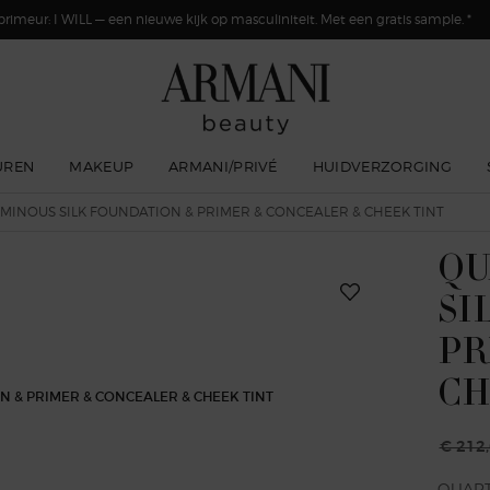
primeur: I WILL — een nieuwe kijk op masculiniteit. Met een gratis sample. *
UREN
MAKEUP
ARMANI/PRIVÉ
HUIDVERZORGING
MINOUS SILK FOUNDATION & PRIMER & CONCEALER & CHEEK TINT
QU
SI
PR
CH
€ 212
Oude p
Nieuwe
QUART