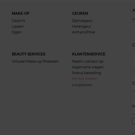
MAKE-UP
GEUREN
(*
Gezicht
Damesgeur
Lippen
Herengeur
new
Ogen
Armani/Privé
G
BEAUTY SERVICES
KLANTENSERVICE
Virtueel Make-up Proberen
Neem contact op
Algemene vragen
Status bestelling
Winkel zoeken
E
Loopbanen
M