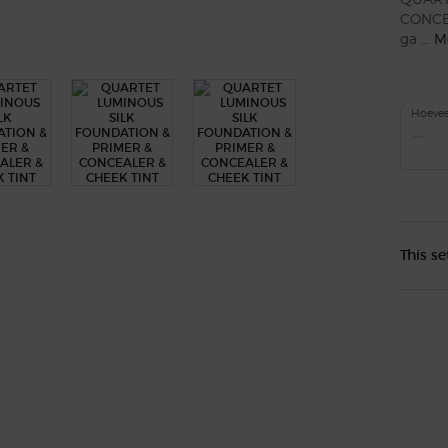
CONCEA
ga ...
M
Hoevee
−
This se