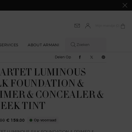
Mijn mandje
0 product
0
SERVICES
ABOUT ARMANI
Zoeken
Delen Op Facebook
Delen Op Twitter
Delen Op Pinte
Delen Op
ARTET LUMINOUS
LK FOUNDATION &
IMER & CONCEALER &
EEK TINT
,00
€ 159,00
Op voorraad
rijs
 prijs
ET LUMINOUS SILK FOUNDATION & PRIMER &