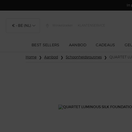
In 
€ - BE (NL)
Winkelzoeker
KLANTENSERVICE
BEST SELLERS
AANBOD
CADEAUS
GE
Hoofdinhoud
Home
Aanbod
Schoonheidsroutines
QUARTET LU