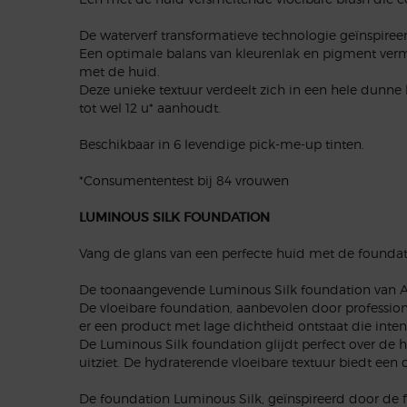
De waterverf transformatieve technologie geïnspire
Een optimale balans van kleurenlak en pigment verme
met de huid.
Deze unieke textuur verdeelt zich in een hele dunne 
tot wel 12 u* aanhoudt.
Beschikbaar in 6 levendige pick-me-up tinten.
*Consumententest bij 84 vrouwen
LUMINOUS SILK FOUNDATION
Vang de glans van een perfecte huid met de founda
De toonaangevende Luminous Silk foundation van Arma
De vloeibare foundation, aanbevolen door professio
er een product met lage dichtheid ontstaat die int
De Luminous Silk foundation glijdt perfect over de hu
uitziet. De hydraterende vloeibare textuur biedt een 
De foundation Luminous Silk, geïnspireerd door de fij