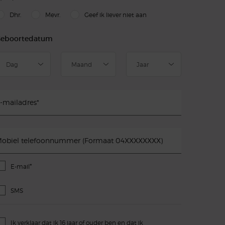
slettersignup.title.legend
Dhr.
Mevr.
Geef ik liever niet aan
eboortedatum
-mailadres
*
obiel telefoonnummer (Formaat 04XXXXXXXX)
*
E-mail
SMS
Ik verklaar dat ik 16 jaar of ouder ben en dat ik