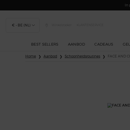
In 
€ - BE (NL)
Winkelzoeker
KLANTENSERVICE
BEST SELLERS
AANBOD
CADEAUS
GE
Hoofdinhoud
Home
Aanbod
Schoonheidsroutines
FACE AND 