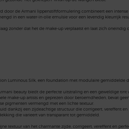
erd door de Armani lippenstiftformulering combineert een intens
ngd in een water-in-olie emulsie voor een levendig kleurrijk res
laag zonder dat het de make-up verplaatst en laat zich oneindig o
tion Luminous Silk, een foundation met modulaire gemiddelde de
ni beauty biedt de perfecte uitstraling en een geweldige tint vo
nele make-up artists en geprezen door beroemdheden, bevat geen o
ense pigmenten vermengd met een lichte textuur.
id dankzij een zijdeachtige structuur die corrigeert, vereffent en 
dekking die varieert van transparant tot gemiddeld.
ne textuur van het charmante zijde, corrigeert, vereffent en perfe