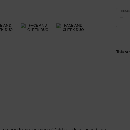
Hoevee
−
This se
en gezonde 'net-geknepen' finish op de wangen biedt.