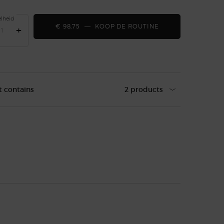
lheid
€ 98,75
―
KOOP DE ROUTINE
FACE AND CHEEK
+
t contains
2 products