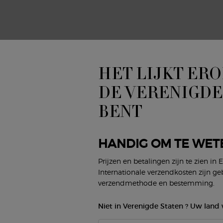
HET LIJKT ERO
DE VERENIGDE
BENT
HANDIG OM TE WET
Prijzen en betalingen zijn te zien in 
Internationale verzendkosten zijn ge
LUMINOUS SILK ILLUMINATING PRIMER - 32ML
L
verzendmethode en bestemming.
K
Niet in Verenigde Staten ? Uw land 
Sele
32 ml