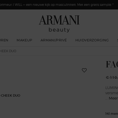
primeur: I WILL — een nieuwe kijk op masculiniteit. Met een gratis sample. *
UREN
MAKEUP
ARMANI/PRIVÉ
HUIDVERZORGING
CHEEK DUO
FA
€ 110
Oude p
Nieuwe
LUMINO
versme
...
Meer
141 men