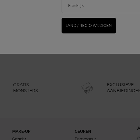
€ 57,00
(€ 178,13/100 ml.)
O
LUMINOUS SILK ILLUMINAT
IN WINKELMANDJE
LAND / REGIO WIJZIGEN
(€ 178,13/100 ml.)
GRATIS
EXCLUSIEVE
MONSTERS
AANBIEDINGE
MAKE-UP
GEUREN
(*
Gezicht
Damesgeur