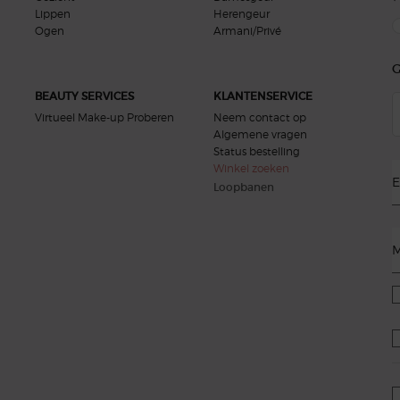
Lippen
Herengeur
new
Ogen
Armani/Privé
G
BEAUTY SERVICES
KLANTENSERVICE
Virtueel Make-up Proberen
Neem contact op
Algemene vragen
Status bestelling
Winkel zoeken
E
Loopbanen
M