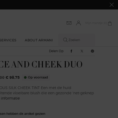
Mijn mandje
0 product
0
SERVICES
ABOUT ARMANI
Zoeken
Delen Op Facebook
Delen Op Twitter
Delen Op Pinte
Delen Op
CE AND CHEEK DUO
,00
€ 98,75
Op voorraad
rijs
 prijs
US SILK CHEEK TINT Een met de huid
ltende vloeibare blush die een gezonde 'net-geknep
 informatie
sen hebben dit artikel gezien