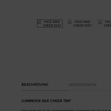
PDP Section Tabs Default
INGREDIËNTEN
BESCHRIJVING
LUMINOUS SILK CHEEK TINT
Een met de huid versmeltende vloeibare blush die e