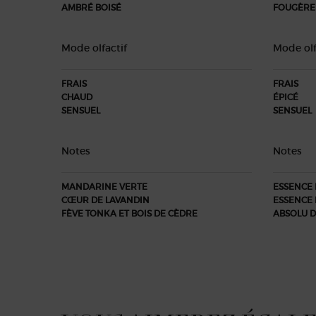
AMBRÉ BOISÉ
FOUGÈRE
Mode olfactif
Mode olf
FRAIS
FRAIS
CHAUD
ÉPICÉ
SENSUEL
SENSUEL
Notes
Notes
MANDARINE VERTE
ESSENCE
CŒUR DE LAVANDIN
ESSENCE 
FÈVE TONKA ET BOIS DE CÈDRE
ABSOLU D
PDP Routine Section
PDP Slot 1 Section