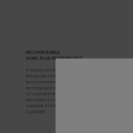
RECHARGEABLE
DONC PLUS RESPONSABLE
À travers son éco-conception, ARMANI CODE EAU D
encapsule l'engagement de Giorgio Armani à réduir
environnemental. Le flacon ARMANI CODE EAU DE T
rechargeable et conçu pour durer.
Le caractère rechargeable d'ARMANI CODE EAU DE 
témoigne d'une prise de conscience concernant l'aven
s'adresse à l'homme se sentant responsable de la pré
la planète.