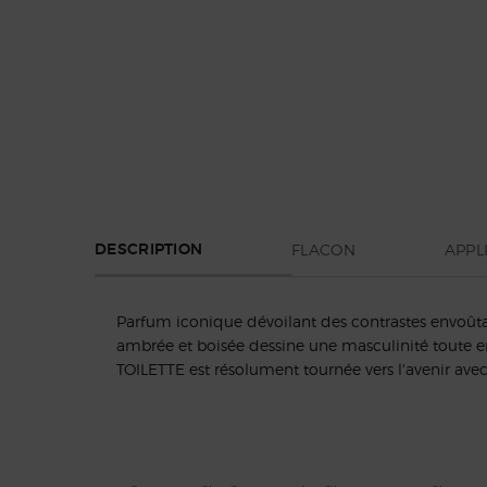
PDP Section Tabs Default
FLACON
APPL
DESCRIPTION
Parfum iconique dévoilant des contrastes envoût
ambrée et boisée dessine une masculinité toute en 
TOILETTE est résolument tournée vers l'avenir avec