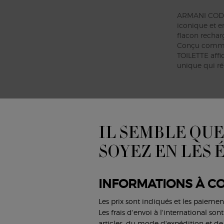
ARMANI CODE
iconique et e
flacon rechar
Conçu comme 
TOILETTE affi
unique qui ré
E TOILETTE
IL SEMBLE QUE
e son impact
OILETTE est
SOYEZ EN LES 
TOILETTE
ir. Il
servation de
INFORMATIONS À CO
Les prix sont indiqués et les paiemen
Les frais d'envoi à l'international so
articles, du mode d'expédition et de 