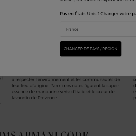
small h-color-dark">UN PARFUM POUR DEMAIN</h2>
MAIN
Pas en États-Unis ? Changer votre p
LES INGRÉDIENTS NATURELS LES PLUS RAFFINÉS
P
CHANGER DE PAYS / RÉGION
Pour créer ses parfums, Giorgio Armani privilégie
A
l’utilisation d’ingrédients dont l'origine est traçable.
m
,
Les notes signature d'ARMANI CODE EAU DE
e
s
TOILETTE sont de grande qualité et obtenues de sorte
e
NI
à respecter l'environnement et les communautés de
s
leur lieu d'origine. Parmi ces notes figurent la super-
d
essence de mandarine verte d'Italie et le cœur de
e
lavandin de Provence.
p
.
UMS ARMANI CODE