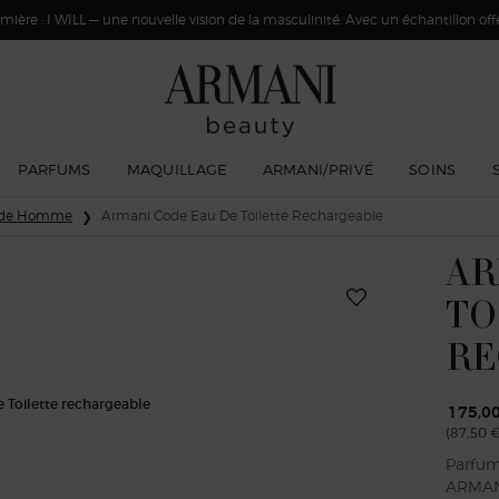
ière : I WILL — une nouvelle vision de la masculinité. Avec un échantillon offer
PARFUMS
MAQUILLAGE
ARMANI/PRIVÉ
SOINS
ode Homme
Armani Code Eau De Toilette Rechargeable
AR
TO
RE
175,0
(87,50 €
Parfum
ARMANI