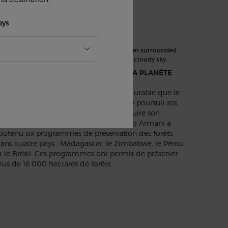
ays
RÉSERVER LES FORÊTS, PROTÉGER LA PLANÈTE
fin de contribuer à la transformation durable que le
onde attend et espère, Armani beauty poursuit ses
fforts en matière durabilité afin de réduire son
mpreinte carbone. Depuis 2019, Giorgio Armani a
outenu six programmes de préservation des forêts
ans quatre pays : Madagascar, le Zimbabwe, le Pérou
t le Brésil. Ces programmes ont permis de préserver
lus de 16 000 hectares de forêts.