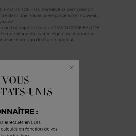
 EAU DE TOILETTE conserve sa composition
ntre dans une nouvelle ère grâce à son nouveau
geable.
un bel objet, le flacon ARMANI CODE EAU DE
che une silhouette carrée légèrement arrondie
invente le design du flacon original.
 VOUS
ÉTATS-UNIS
NNAÎTRE :
ts effectués en EUR.
nt calculés en fonction de vos
la destination.