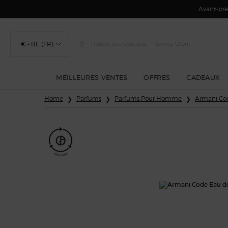
Avant-prem
€ - BE (FR)
Trouver une boutique
Service Client
MEILLEURES VENTES
OFFRES
CADEAUX
Contenu principal
Home
Parfums
Parfums Pour Homme
Armani C