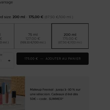
avantage
ed size:
200 ml
-
175,00 €
(87,50 €/100 ml.)
ive 2 sur 4
l
75 ml
200 ml
lected
 of 4
Selected
, 3 of 4
Selected
, 4 of 4
 €
127,00 €
175,00 €
0 ml.)
(169,33 €/100 ml.)
(87,50 €/100 ml.)
té
175,00 €
―
AJOUTER AU PANIER
ARMANI CODE E
+
Makeup Festival : jusqu’à -30 % sur
une sélection. Cadeaux d’été dès
50€ — code : SUMMER*