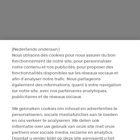
GIORGIO ARMANI PARFUMS
14, rue Royale - 75008 Paris France
armanibeauty.ecom@be.oaccare.com
[Nederlands onderaan]
Nous utilisons des cookies pour nous assurer du bon
fonctionnement de notre site, pour personnaliser
notre contenu et nos publicités, pour proposer des
OPTIONS D'ACHAT
fonctionnalités disponibles sur les réseaux sociaux et
afin d’analyser notre trafic. Nous partageons
€ - BE (FR)
également des informations, quant à votre navigation
sur notre site, avec nos partenaires analytiques,
publicitaires et de réseaux sociaux.
© 2026 Armani beauty
We gebruiken cookies om inhoud en advertenties te
Conditions générales de vente
Conditions d’utilisation
Plan du site
personaliseren, sociale mediafuncties aan te bieden
Politique de confidentialité
en ons verkeer te analyseren. We delen ook
Gestion des cookies
informatie over uw gebruik van onze site met onze
partners voor sociale media, reclame en analytics.
Doordat u verder klikt op deze site aanvaardt u het