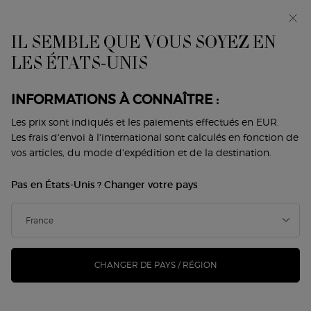
Avant-première : I WILL — une nouvelle vision de la
masculinité. Avec un échantillon offert. *
IL SEMBLE QUE VOUS SOYEZ EN
0
Mon
0 produit
LES ÉTATS-UNIS
Trouver
panier
une
Contenu principal
boutique
Revenir à Armani Code homme
INFORMATIONS À CONNAÎTRE :
ARMANI CODE EAU DE TOILETTE
Les prix sont indiqués et les paiements effectués en EUR.
Les frais d'envoi à l'international sont calculés en fonction de
RECHARGEABLE
vos articles, du mode d'expédition et de la destination.
97,00 €
En stock
Pas en États-Unis ? Changer votre pays
(194,00 €/100 ml.)
Parfum iconique dévoilant des contrastes envoûtants,
ARMANI CODE EAU DE TOILETTE est désormais encap ...
Lire davantage
CHANGER DE PAYS / RÉGION