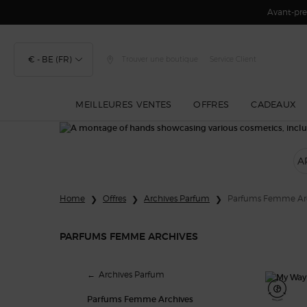
Avant-prem
€ - BE (FR)
Trouver une boutique
Service Client
MEILLEURES VENTES
OFFRES
CADEAUX
Contenu principal
A
Home
Offres
Archives Parfum
Parfums Femme Ar
PARFUMS FEMME ARCHIVES
Parfums Femme Archives
Archives Parfum
Parfums Femme Archives