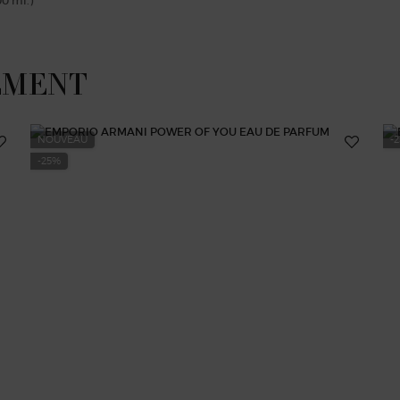
00 ml.)
EMENT
NOUVEAU
-
-25%