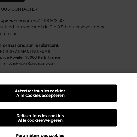
NOUS CONTACTER
ppelez-nous au +32 289 972 30
u lundi au vendredi de 9 h à 5 h ou
envoyez-nous
n e-mail
nformations sur le fabricant
IORGIO ARMANI PARFUMS
4, rue Royale - 75008 Paris France
rmanibeauty.ecom@be.oaccare.com
UIVEZ-NOUS
Autoriser tous les cookies
Alle cookies accepteren
Refuser tous les cookies
€ - BE (FR)
PTIONS D'ACHAT
Alle cookies weigeren
Paramètres des cookies