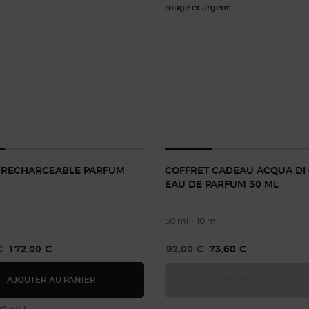
 RECHARGEABLE PARFUM
COFFRET CADEAU ACQUA DI 
EAU DE PARFUM 30 ML
30 ml + 10 ml
rix
€
Nouveau prix
172,00 €
Ancien prix
92,00 €
Nouveau prix
73,60 €
MY WAY RECHARGEABLE PARFUM
AJOUTER AU PANIER
EN RUPTURE DE STOCK