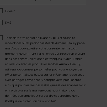
*
E-mail
SMS
Je déclare être âgé(e) de 16 ans ou plus et souhaite
recevoir des offres personnalisées de Armani Beauty par e-
mail. Vous pouvez retirer votre consentement à tout
moment, notamment via le lien de désinscription présent
dans nos communications électroniques. L'Oréal France,
en relation avec les produits et services Armani Beauty,
utilisera vos données personnelles pour vous envoyer des
offres personnalisées basées sur les informations que vous
avez partagées avec nous, y compris votre profil beauté,
ainsi que pour réaliser des statistiques et des analyses. Pour
en savoir plus sur la manière dont nous traitons vos
données personnelles et sur vos droits, consultez notre
*
Politique de protection des données