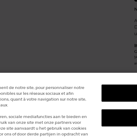
A
D
u
I
G
1
a
S
ent de notre site, pour personnaliser notre
onibles sur les réseaux sociaux et afin
ons, quant à votre navigation sur notre site,
iaux.
ren, sociale mediafuncties aan te bieden en
O
ruik van onze site met onze partners voor
eze site aanvaardt u het gebruik van cookies
 ons of door derde partijen in opdracht van