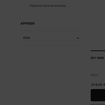
Parfums Homme Archives
AFFINER
PRIX
MY WAY
90ml
Ancien p
215,00 