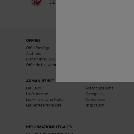
DÈS 50€ D'ACHAT
Navigation du pied de page
OFFRES
CADEAUX
Offre Privilège
Cadeaux Femmes
Archives
Cadeaux Hommes
Black Friday 2025
Coffrets Cadeaux
Offre de bienvenue​​
ARMANI/PRIVE
SOINS VISAGE
Les Eaux
Préoccupations
La Collection
Catégories
Les Mille et Une Nuits
Collections
Les Terres Précieuses
Inspiration
INFORMATIONS LEGALES