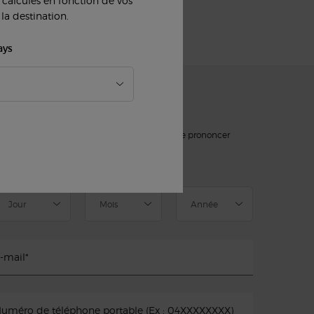
nt calculés en fonction de vos
la destination.
ays
'INSCRIRE À NOTRE NEWSLETTER
)
champs obligatoires
slettersignup.title.legend
Mme
M
Ne souhaite pas se prononcer
ate de naissance
-mail
*
uméro de téléphone portable (Ex : 04XXXXXXXX)