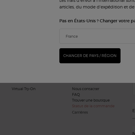
Les frais d'envoi à l'international so
OFFERTS POUR TOUTE
articles, du mode d'expédition et de 
COMMANDE
Pas en États-Unis ? Changer votre p
S
MAQUILLAGE
PARFUMS
(*
Teint
Parfums pour Femme
Lèvres
Parfums pour Homme
CHANGER DE PAYS / RÉGION
new
Yeux
Armani/Privé
D
SERVICES BEAUTÉ
SERVICE CLIENT
Virtual Try-On
Nous contacter
FAQ
Trouver une boutique
Statut de la commande
E
Carrières
N