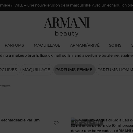
ière : I WILL — une nouvelle vision de la masculinité. Avec un échantillon offer
PARFUMS
MAQUILLAGE
ARMANI/PRIVÉ
SOINS
Bénéficiez
produits
parfums 
RCHIVES
MAQUILLAGE
PARFUMS FEMME
PARFUMS HOMM
*Of
chives
ÉDITION LIMITÉE