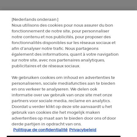
SINSCRIRE
[Nederlands onderaan]
CONTACTEZ-NOUS
Nous utilisons des cookies pour nous assurer du bon
fonctionnement de notre site, pour personnaliser
TROUVER UNE BOUTIQUE
notre contenu et nos publicités, pour proposer des
fonctionnalités disponibles sur les réseaux sociaux et
afin d’analyser notre trafic. Nous partageons
+32 289 972 30
également des informations, quant à votre navigation
sur notre site, avec nos partenaires analytiques,
publicitaires et de réseaux sociaux.
Informations sur le fabricant
We gebruiken cookies om inhoud en advertenties te
personaliseren, sociale mediafuncties aan te bieden
GIORGIO ARMANI PARFUMS
en ons verkeer te analyseren. We delen ook
14, rue Royale - 75008 Paris France
informatie over uw gebruik van onze site met onze
armanibeauty.ecom@be.oaccare.com
partners voor sociale media, reclame en analytics.
Doordat u verder klikt op deze site aanvaardt u het
gebruik van cookies die het mogelijk maken
advertenties op maat aan te bieden door ons of door
derde partijen in opdracht van ons.
Politique de confidentialité
Privacybeleid