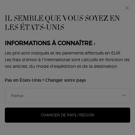
Avant-première : I WILL — une nouvelle vision de la
masculinité. Avec un échantillon offert. *
IL SEMBLE QUE VOUS SOYEZ EN
0
Mon
0 produit
LES ÉTATS-UNIS
Trouver
panier
une
Contenu principal
boutique
ARCHIVES
MAQUILLAGE
PARFUMS FEMME
PARFUMS HO
INFORMATIONS À CONNAÎTRE :
Les prix sont indiqués et les paiements effectués en EUR.
Home
Offres
Archives Parfum
Les frais d'envoi à l'international sont calculés en fonction de
vos articles, du mode d'expédition et de la destination.
ARCHIVES PARFUM
Pas en États-Unis ? Changer votre pays
Trier par
3 Produits
Trier par
AFFINER
MENU DE FILTRAGE
CHANGER DE PAYS / RÉGION