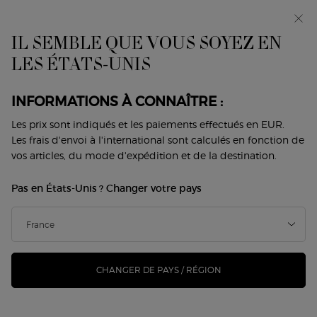
Avant-première : I WILL — une nouvelle vision de la
masculinité. Avec un échantillon offert. *
IL SEMBLE QUE VOUS SOYEZ EN
0
Mon
0 produit
LES ÉTATS-UNIS
Trouver
panier
une
Contenu principal
boutique
Revenir à Anti-âge
INFORMATIONS À CONNAÎTRE :
LOTION DE SOIN ANTIOXYDANTE
Les prix sont indiqués et les paiements effectués en EUR.
Les frais d'envoi à l'international sont calculés en fonction de
CREMA NERA ACQUA
vos articles, du mode d'expédition et de la destination.
PANTELLERIA
Pas en États-Unis ? Changer votre pays
105,00 €
En stock
(70,00 €/100 ml.)
Une lotion de soin qui allie 4 minéraux essentiels et le
Reviscentalis™ pour une hydratation instant ...
Lire
davantage
CHANGER DE PAYS / RÉGION