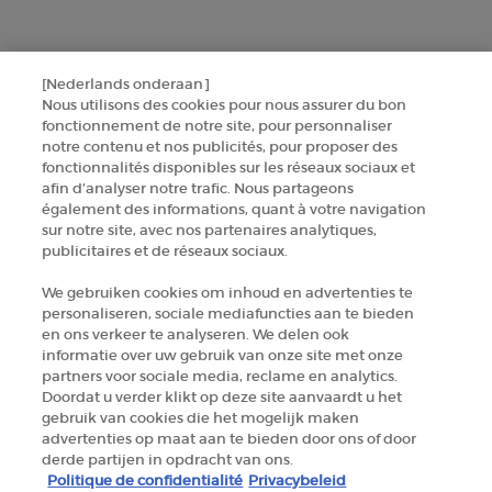
CONTACTEZ-NOUS
[Nederlands onderaan]
TROUVER UNE BOUTIQUE
Nous utilisons des cookies pour nous assurer du bon
fonctionnement de notre site, pour personnaliser
notre contenu et nos publicités, pour proposer des
+32 289 972 30
fonctionnalités disponibles sur les réseaux sociaux et
afin d’analyser notre trafic. Nous partageons
également des informations, quant à votre navigation
Informations sur le fabricant
sur notre site, avec nos partenaires analytiques,
publicitaires et de réseaux sociaux.
GIORGIO ARMANI PARFUMS
We gebruiken cookies om inhoud en advertenties te
14, rue Royale - 75008 Paris France
personaliseren, sociale mediafuncties aan te bieden
armanibeauty.ecom@be.oaccare.com
en ons verkeer te analyseren. We delen ook
informatie over uw gebruik van onze site met onze
partners voor sociale media, reclame en analytics.
Doordat u verder klikt op deze site aanvaardt u het
gebruik van cookies die het mogelijk maken
advertenties op maat aan te bieden door ons of door
derde partijen in opdracht van ons.
OPTIONS D'ACHAT
Politique de confidentialité
Privacybeleid