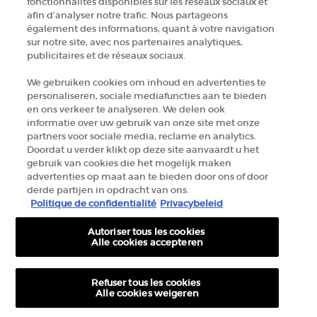
fonctionnalités disponibles sur les réseaux sociaux et
afin d’analyser notre trafic. Nous partageons
+32 289 972 30
également des informations, quant à votre navigation
sur notre site, avec nos partenaires analytiques,
publicitaires et de réseaux sociaux.
Informations sur le fabricant
We gebruiken cookies om inhoud en advertenties te
personaliseren, sociale mediafuncties aan te bieden
GIORGIO ARMANI PARFUMS
en ons verkeer te analyseren. We delen ook
14, rue Royale - 75008 Paris France
informatie over uw gebruik van onze site met onze
armanibeauty.ecom@be.oaccare.com
partners voor sociale media, reclame en analytics.
Doordat u verder klikt op deze site aanvaardt u het
gebruik van cookies die het mogelijk maken
advertenties op maat aan te bieden door ons of door
derde partijen in opdracht van ons.
Politique de confidentialité
Privacybeleid
Autoriser tous les cookies
OPTIONS D'ACHAT
Alle cookies accepteren
€ - BE (FR)
Refuser tous les cookies
Alle cookies weigeren
© 2026 Armani beauty