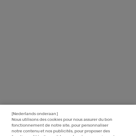
L'Oréal France, en relation avec les produits et services Armani
beauty, utilisera vos données personnelles pour vous envoyer des
offres personnalisées basées sur les informations que vous avez
partagées avec nous, y compris votre profil beauté, ainsi que pour
réaliser des statistiques et des analyses.
Pour en savoir plus sur la manière dont nous traitons vos données
personnelles et sur vos droits, consultez notre
Politique de protection
des données
.
Ce site est protégé par Cloudflare et la politique de confidentialité et les
conditions dutilisation sappliquent.
SINSCRIRE
[Nederlands onderaan]
CONTACTEZ-NOUS
Nous utilisons des cookies pour nous assurer du bon
fonctionnement de notre site, pour personnaliser
TROUVER UNE BOUTIQUE
notre contenu et nos publicités, pour proposer des