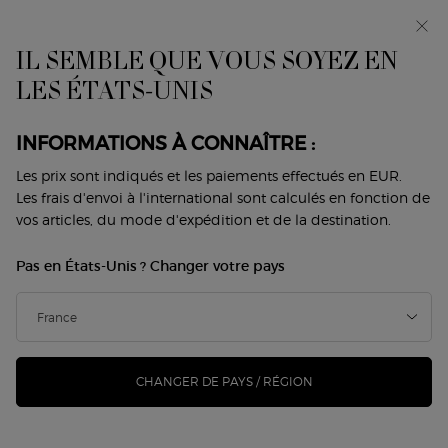
Avant-première : I WILL — une nouvelle vision de la
masculinité. Avec un échantillon offert. *
IL SEMBLE QUE VOUS SOYEZ EN
0
Mon
0 produit
LES ÉTATS-UNIS
Trouver
panier
une
Contenu principal
Trier par
boutique
1 Produit
meilleures ventes
AFFINER
MENU DE FILTRAGE
INFORMATIONS À CONNAÎTRE :
Les prix sont indiqués et les paiements effectués en EUR.
Les frais d'envoi à l'international sont calculés en fonction de
vos articles, du mode d'expédition et de la destination.
Pas en États-Unis ? Changer votre pays
CHANGER DE PAYS / RÉGION
ARMANI/PRIVÉ VERT
MALACHITE