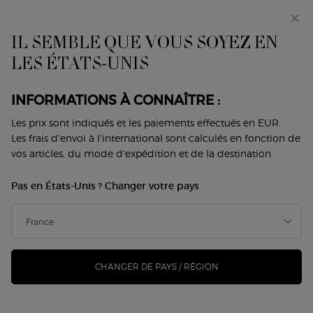
Avant-première : I WILL — une nouvelle vision de la
masculinité. Avec un échantillon offert. *
IL SEMBLE QUE VOUS SOYEZ EN
0
Mon
0 produit
LES ÉTATS-UNIS
Trouver
panier
une
Contenu principal
boutique
Revenir à Armani Code homme
INFORMATIONS À CONNAÎTRE :
ARMANI CODE RECHARGEABLE
Les prix sont indiqués et les paiements effectués en EUR.
Les frais d'envoi à l'international sont calculés en fonction de
PARFUM
vos articles, du mode d'expédition et de la destination.
75,00 €
En stock
Pas en États-Unis ? Changer votre pays
(250,00 €/100 ml.)
À la fois fort et délicat, ARMANI CODE PARFUM réinvente la
signature olfactive du parfum ARMANI CODE ...
Lire
davantage
CHANGER DE PAYS / RÉGION
140 personne(s) ont vu cet article