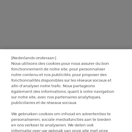
GIORGIO ARMANI PARFUMS
14, rue Royale - 75008 Paris France
armanibeauty.ecom@be.oaccare.com
[Nederlands onderaan]
OPTIONS D'ACHAT
Nous utilisons des cookies pour nous assurer du bon
fonctionnement de notre site, pour personnaliser
€ - BE (FR)
notre contenu et nos publicités, pour proposer des
fonctionnalités disponibles sur les réseaux sociaux et
afin d’analyser notre trafic. Nous partageons
également des informations, quant à votre navigation
© 2026 Armani beauty
sur notre site, avec nos partenaires analytiques,
Conditions générales de vente
Conditions d’utilisation
Plan du site
publicitaires et de réseaux sociaux.
Politique de confidentialité
Gestion des cookies
We gebruiken cookies om inhoud en advertenties te
personaliseren, sociale mediafuncties aan te bieden
en ons verkeer te analyseren. We delen ook
informatie over uw gebruik van onze site met onze