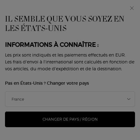
Avant-première : I WILL — une nouvelle vision de la
masculinité. Avec un échantillon offert. *
IL SEMBLE QUE VOUS SOYEZ EN
0
Mon
0 produit
LES ÉTATS-UNIS
Trouver
panier
une
Contenu principal
boutique
Revenir à Armani Code homme
INFORMATIONS À CONNAÎTRE :
ARMANI CODE ELIXIR
Les prix sont indiqués et les paiements effectués en EUR.
Les frais d'envoi à l'international sont calculés en fonction de
vos articles, du mode d'expédition et de la destination.
131,00 €
En stock
(262,00 €/100 ml.)
Pas en États-Unis ? Changer votre pays
Une nouvelle intensité puissante et fascinante. Giorgio
Armani dévoile AR ...
Lire davantage
416 personne(s) ont vu cet article
CHANGER DE PAYS / RÉGION