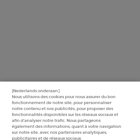
CONTACTEZ-NOUS
TROUVER UNE BOUTIQUE
+32 289 972 30
Informations sur le fabricant
GIORGIO ARMANI PARFUMS
14, rue Royale - 75008 Paris France
[Nederlands onderaan]
armanibeauty.ecom@be.oaccare.com
Nous utilisons des cookies pour nous assurer du bon
fonctionnement de notre site, pour personnaliser
notre contenu et nos publicités, pour proposer des
fonctionnalités disponibles sur les réseaux sociaux et
afin d’analyser notre trafic. Nous partageons
également des informations, quant à votre navigation
sur notre site, avec nos partenaires analytiques,
publicitaires et de réseaux sociaux.
OPTIONS D'ACHAT