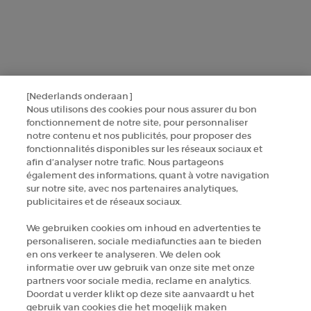
CONTACTEZ-NOUS
TROUVER UNE BOUTIQUE
[Nederlands onderaan]
+32 289 972 30
Nous utilisons des cookies pour nous assurer du bon
fonctionnement de notre site, pour personnaliser
notre contenu et nos publicités, pour proposer des
fonctionnalités disponibles sur les réseaux sociaux et
Informations sur le fabricant
afin d’analyser notre trafic. Nous partageons
également des informations, quant à votre navigation
GIORGIO ARMANI PARFUMS
sur notre site, avec nos partenaires analytiques,
14, rue Royale - 75008 Paris France
publicitaires et de réseaux sociaux.
armanibeauty.ecom@be.oaccare.com
We gebruiken cookies om inhoud en advertenties te
personaliseren, sociale mediafuncties aan te bieden
en ons verkeer te analyseren. We delen ook
informatie over uw gebruik van onze site met onze
partners voor sociale media, reclame en analytics.
Doordat u verder klikt op deze site aanvaardt u het
OPTIONS D'ACHAT
gebruik van cookies die het mogelijk maken