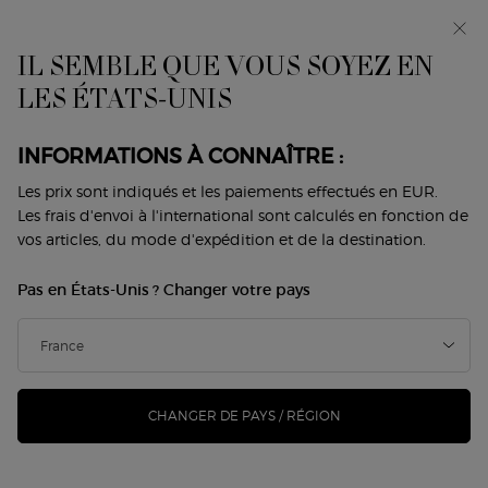
Avant-première : I WILL — une nouvelle vision de la
masculinité. Avec un échantillon offert. *
IL SEMBLE QUE VOUS SOYEZ EN
0
Mon
0 produit
LES ÉTATS-UNIS
Trouver
panier
une
Contenu principal
boutique
Revenir à Sì
INFORMATIONS À CONNAÎTRE :
SÌ PASSIONE EAU DE PARFUM -
Les prix sont indiqués et les paiements effectués en EUR.
Les frais d'envoi à l'international sont calculés en fonction de
RECHARGEABLE
vos articles, du mode d'expédition et de la destination.
130,00 €
En stock
Pas en États-Unis ? Changer votre pays
(260,00 €/100 ml.)
La fragrance florale et fruitée à la fois iconique et
audacieuse. La passion vient du cœur. Cett ...
Lire davantage
CHANGER DE PAYS / RÉGION
269 personne(s) ont vu cet article