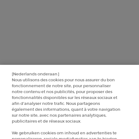
Ce site est protégé par Cloudflare et la politique de confidentialité et les
conditions dutilisation sappliquent.
SINSCRIRE
CONTACTEZ-NOUS
[Nederlands onderaan]
TROUVER UNE BOUTIQUE
Nous utilisons des cookies pour nous assurer du bon
fonctionnement de notre site, pour personnaliser
notre contenu et nos publicités, pour proposer des
+32 289 972 30
fonctionnalités disponibles sur les réseaux sociaux et
afin d’analyser notre trafic. Nous partageons
également des informations, quant à votre navigation
sur notre site, avec nos partenaires analytiques,
Informations sur le fabricant
publicitaires et de réseaux sociaux.
GIORGIO ARMANI PARFUMS
We gebruiken cookies om inhoud en advertenties te
14, rue Royale - 75008 Paris France
personaliseren, sociale mediafuncties aan te bieden