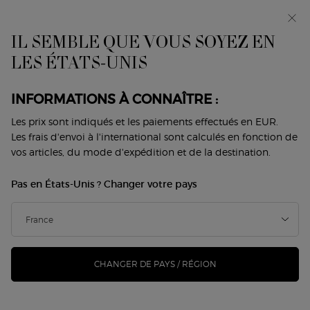
Makeup Festival : jusqu’à -30 % sur une
sélection. Cadeaux d’été dès 50€ — code : SUMMER*
IL SEMBLE QUE VOUS SOYEZ EN
0
Mon
0 produit
LES ÉTATS-UNIS
Trouver
panier
une
Contenu principal
boutique
Revenir à Emporio Armani pour femme
INFORMATIONS À CONNAÎTRE :
EMPORIO ARMANI BECAUSE IT’S
Les prix sont indiqués et les paiements effectués en EUR.
Les frais d'envoi à l'international sont calculés en fonction de
YOU
vos articles, du mode d'expédition et de la destination.
135,00 €
101,25 €
En stock
Pas en États-Unis ? Changer votre pays
Ancien prix
Nouveau prix
(101,25 €/100 ml.)
Ce parfum pour elle est joyeux, délicieux, pétillant et tout
simplement irrésistible, comme une fram ...
Lire davantage
CHANGER DE PAYS / RÉGION
232 personne(s) ont vu cet article
-25%