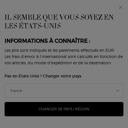
Avant-première : I WILL — une nouvelle vision de la
masculinité. Avec un échantillon offert. *
IL SEMBLE QUE VOUS SOYEZ EN
0
Mon
0 produit
LES ÉTATS-UNIS
Trouver
panier
une
Contenu principal
boutique
Revenir à Emporio Armani pour femme
INFORMATIONS À CONNAÎTRE :
EMPORIO ARMANI BECAUSE IT’S
Les prix sont indiqués et les paiements effectués en EUR.
Les frais d'envoi à l'international sont calculés en fonction de
YOU
vos articles, du mode d'expédition et de la destination.
135,00 €
101,25 €
En stock
Pas en États-Unis ? Changer votre pays
Ancien prix
Nouveau prix
(101,25 €/100 ml.)
Ce parfum pour elle est joyeux, délicieux, pétillant et tout
simplement irrésistible, comme une fram ...
Lire davantage
CHANGER DE PAYS / RÉGION
246 personne(s) ont vu cet article
-25%