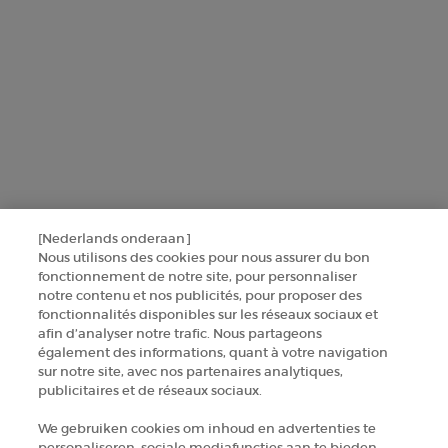
Ce site est protégé par Cloudflare et la politique de confidentialité et les
conditions dutilisation sappliquent.
SINSCRIRE
CONTACTEZ-NOUS
[Nederlands onderaan]
TROUVER UNE BOUTIQUE
Nous utilisons des cookies pour nous assurer du bon
fonctionnement de notre site, pour personnaliser
notre contenu et nos publicités, pour proposer des
+32 289 972 30
fonctionnalités disponibles sur les réseaux sociaux et
afin d’analyser notre trafic. Nous partageons
également des informations, quant à votre navigation
sur notre site, avec nos partenaires analytiques,
Informations sur le fabricant
publicitaires et de réseaux sociaux.
GIORGIO ARMANI PARFUMS
We gebruiken cookies om inhoud en advertenties te
14, rue Royale - 75008 Paris France
personaliseren, sociale mediafuncties aan te bieden