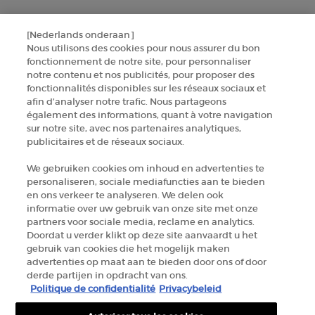
+32 289 972 30
[Nederlands onderaan]
Nous utilisons des cookies pour nous assurer du bon
Informations sur le fabricant
fonctionnement de notre site, pour personnaliser
notre contenu et nos publicités, pour proposer des
GIORGIO ARMANI PARFUMS
fonctionnalités disponibles sur les réseaux sociaux et
14, rue Royale - 75008 Paris France
afin d’analyser notre trafic. Nous partageons
armanibeauty.ecom@be.oaccare.com
également des informations, quant à votre navigation
sur notre site, avec nos partenaires analytiques,
publicitaires et de réseaux sociaux.
We gebruiken cookies om inhoud en advertenties te
personaliseren, sociale mediafuncties aan te bieden
en ons verkeer te analyseren. We delen ook
OPTIONS D'ACHAT
informatie over uw gebruik van onze site met onze
partners voor sociale media, reclame en analytics.
Doordat u verder klikt op deze site aanvaardt u het
€ - BE (FR)
gebruik van cookies die het mogelijk maken
advertenties op maat aan te bieden door ons of door
derde partijen in opdracht van ons.
© 2026 Armani beauty
Politique de confidentialité
Privacybeleid
Conditions générales de vente
Conditions d’utilisation
Plan du site