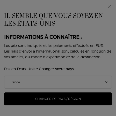
Avant-première : I WILL — une nouvelle vision de la
masculinité. Avec un échantillon offert. *
IL SEMBLE QUE VOUS SOYEZ EN
0
Mon
0 produit
LES ÉTATS-UNIS
Trouver
panier
une
Contenu principal
boutique
Revenir à Parfums Homme Archives
INFORMATIONS À CONNAÎTRE :
ACQUA DI GIÒ RECHARGEABLE
Les prix sont indiqués et les paiements effectués en EUR.
Les frais d'envoi à l'international sont calculés en fonction de
PARFUM
vos articles, du mode d'expédition et de la destination.
100,00 €
80,00 €
En stock
Pas en États-Unis ? Changer votre pays
Ancien prix
Nouveau prix
(106,67 €/100 ml.)
Giorgio Armani présente ACQUA DI GIÒ PARFUM: une
nouvelle fraîcheur profonde et intense, rechargeabl ...
Lire
davantage
CHANGER DE PAYS / RÉGION
530 personne(s) ont vu cet article