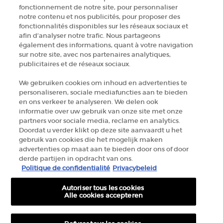
fonctionnement de notre site, pour personnaliser
notre contenu et nos publicités, pour proposer des
CONTACTEZ-NOUS
fonctionnalités disponibles sur les réseaux sociaux et
afin d’analyser notre trafic. Nous partageons
également des informations, quant à votre navigation
TROUVER UNE BOUTIQUE
sur notre site, avec nos partenaires analytiques,
publicitaires et de réseaux sociaux.
+32 289 972 30
We gebruiken cookies om inhoud en advertenties te
personaliseren, sociale mediafuncties aan te bieden
en ons verkeer te analyseren. We delen ook
informatie over uw gebruik van onze site met onze
Informations sur le fabricant
partners voor sociale media, reclame en analytics.
Doordat u verder klikt op deze site aanvaardt u het
GIORGIO ARMANI PARFUMS
gebruik van cookies die het mogelijk maken
14, rue Royale - 75008 Paris France
advertenties op maat aan te bieden door ons of door
armanibeauty.ecom@be.oaccare.com
derde partijen in opdracht van ons.
Politique de confidentialité
Privacybeleid
Autoriser tous les cookies
Alle cookies accepteren