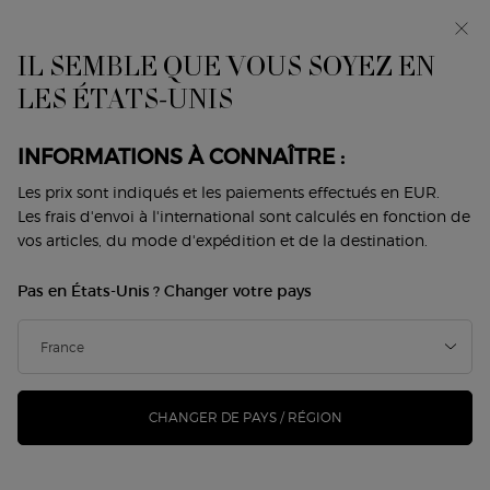
Avant-première : I WILL — une nouvelle vision de la
masculinité. Avec un échantillon offert. *
IL SEMBLE QUE VOUS SOYEZ EN
0
Mon
0 produit
LES ÉTATS-UNIS
Trouver
panier
une
Contenu principal
boutique
MEILLEURES VENTES
INFORMATIONS À CONNAÎTRE :
Les prix sont indiqués et les paiements effectués en EUR.
Les frais d'envoi à l'international sont calculés en fonction de
COFFRETS CADEAUX​
TOUT VOIR
PARFUMS FEMME
PARF
vos articles, du mode d'expédition et de la destination.
Home
Offres
Produits Iconiques
Maquillage
Pas en États-Unis ? Changer votre pays
MAQUILLAGE
Trier par
6 Produits
Trier par
AFFINER
MENU DE FILTRAGE
CHANGER DE PAYS / RÉGION
-22%
-22%