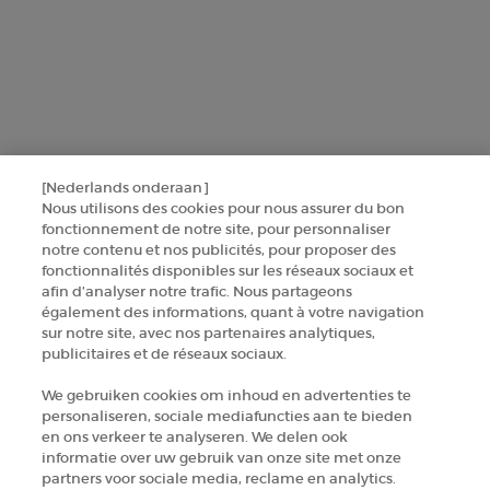
CONTACTEZ-NOUS
TROUVER UNE BOUTIQUE
+32 289 972 30
[Nederlands onderaan]
Nous utilisons des cookies pour nous assurer du bon
fonctionnement de notre site, pour personnaliser
Informations sur le fabricant
notre contenu et nos publicités, pour proposer des
fonctionnalités disponibles sur les réseaux sociaux et
GIORGIO ARMANI PARFUMS
afin d’analyser notre trafic. Nous partageons
14, rue Royale - 75008 Paris France
également des informations, quant à votre navigation
armanibeauty.ecom@be.oaccare.com
sur notre site, avec nos partenaires analytiques,
publicitaires et de réseaux sociaux.
We gebruiken cookies om inhoud en advertenties te
personaliseren, sociale mediafuncties aan te bieden
en ons verkeer te analyseren. We delen ook
informatie over uw gebruik van onze site met onze
partners voor sociale media, reclame en analytics.
OPTIONS D'ACHAT