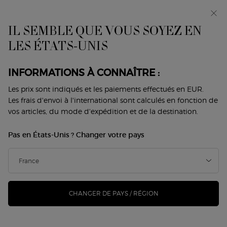
Makeup Festival : jusqu’à -30 % sur une
sélection. Cadeaux d’été dès 50€ — code : SUMMER*
IL SEMBLE QUE VOUS SOYEZ EN
0
Mon
0 produit
LES ÉTATS-UNIS
Trouver
panier
une
Contenu principal
boutique
Revenir à Les Eaux
INFORMATIONS À CONNAÎTRE :
ARMANI/PRIVÉ IRIS BLEU
Les prix sont indiqués et les paiements effectués en EUR.
Les frais d'envoi à l'international sont calculés en fonction de
vos articles, du mode d'expédition et de la destination.
200,00 €
En stock
(200,00 €/100 ml.)
Pas en États-Unis ? Changer votre pays
Une ode à l'heure bleue méditerranéenne, ce bref instant
entre le jour et la nuit où le ciel et la m ...
Lire davantage
nouveau
CHANGER DE PAYS / RÉGION