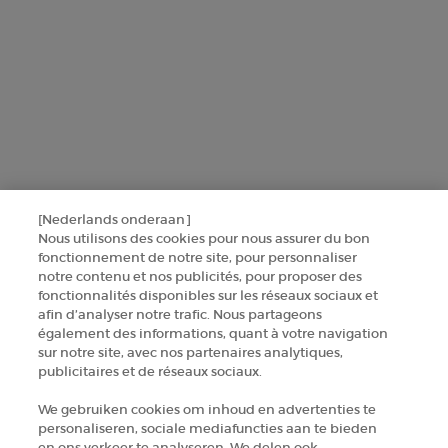
SINSCRIRE
CONTACTEZ-NOUS
TROUVER UNE BOUTIQUE
+32 289 972 30
[Nederlands onderaan]
Nous utilisons des cookies pour nous assurer du bon
fonctionnement de notre site, pour personnaliser
Informations sur le fabricant
notre contenu et nos publicités, pour proposer des
fonctionnalités disponibles sur les réseaux sociaux et
GIORGIO ARMANI PARFUMS
afin d’analyser notre trafic. Nous partageons
14, rue Royale - 75008 Paris France
également des informations, quant à votre navigation
armanibeauty.ecom@be.oaccare.com
sur notre site, avec nos partenaires analytiques,
publicitaires et de réseaux sociaux.
We gebruiken cookies om inhoud en advertenties te
personaliseren, sociale mediafuncties aan te bieden
en ons verkeer te analyseren. We delen ook