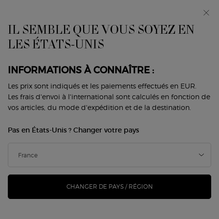
Avant-première : I WILL — une nouvelle vision de la
masculinité. Avec un échantillon offert. *
IL SEMBLE QUE VOUS SOYEZ EN
0
Mon
0 produit
LES ÉTATS-UNIS
Trouver
panier
une
Contenu principal
boutique
Revenir à Les Eaux
INFORMATIONS À CONNAÎTRE :
ARMANI/PRIVÉ IRIS BLEU
Les prix sont indiqués et les paiements effectués en EUR.
Les frais d'envoi à l'international sont calculés en fonction de
vos articles, du mode d'expédition et de la destination.
200,00 €
En stock
(200,00 €/100 ml.)
Pas en États-Unis ? Changer votre pays
Une ode à l'heure bleue méditerranéenne, ce bref instant
entre le jour et la nuit où le ciel et la m ...
Lire davantage
120 personne(s) ont vu cet article
CHANGER DE PAYS / RÉGION
nouveau