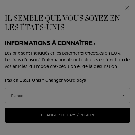
Avant-première : I WILL — une nouvelle vision de la
masculinité. Avec un échantillon offert. *
IL SEMBLE QUE VOUS SOYEZ EN
0
Mon
0 produit
LES ÉTATS-UNIS
Trouver
panier
une
Contenu principal
boutique
INFORMATIONS À CONNAÎTRE :
Les prix sont indiqués et les paiements effectués en EUR.
Les frais d'envoi à l'international sont calculés en fonction de
LES PARFUMS DE L'UNITÉ
vos articles, du mode d'expédition et de la destination.
Une gamme de parfums addictifs célébrant l'unité,
Pas en États-Unis ? Changer votre pays
rehaussés d'un doux accord de châtaigne pour vous
démarquer du reste du monde.
EAU DE TOILETTE
Un parfum masculin épicé, empreint d'une élégance assurée
CHANGER DE PAYS / RÉGION
et sexy.
Intensité