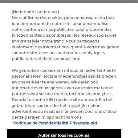
GIORGIO ARMANI PARFUMS
14, rue Royale - 75008 Paris France
[Nederlands onderaan]
Nous utilisons des cookies pour nous assurer du bon
armanibeauty.ecom@be.oaccare.com
fonctionnement de notre site, pour personnaliser
notre contenu et nos publicités, pour proposer des
fonctionnalités disponibles sur les réseaux sociaux et
afin d’analyser notre trafic. Nous partageons
également des informations, quant à votre navigation
sur notre site, avec nos partenaires analytiques,
publicitaires et de réseaux sociaux.
OPTIONS D'ACHAT
We gebruiken cookies om inhoud en advertenties te
€ - BE (FR)
personaliseren, sociale mediafuncties aan te bieden
en ons verkeer te analyseren. We delen ook
informatie over uw gebruik van onze site met onze
partners voor sociale media, reclame en analytics.
© 2026 Armani beauty
Doordat u verder klikt op deze site aanvaardt u het
gebruik van cookies die het mogelijk maken
Conditions générales de vente
Conditions d’utilisation
Plan du site
advertenties op maat aan te bieden door ons of door
Politique de confidentialité
derde partijen in opdracht van ons.
Gestion des cookies
Politique de confidentialité
Privacybeleid
Autoriser tous les cookies