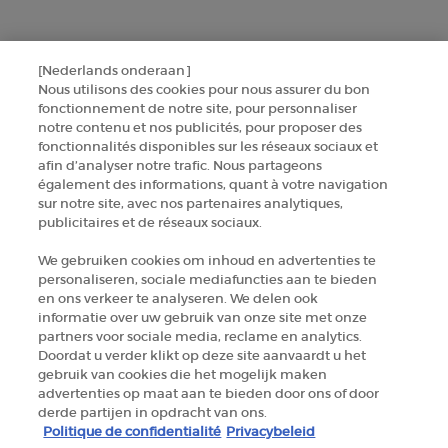
CONTACTEZ-NOUS
[Nederlands onderaan]
TROUVER UNE BOUTIQUE
Nous utilisons des cookies pour nous assurer du bon
fonctionnement de notre site, pour personnaliser
notre contenu et nos publicités, pour proposer des
+32 289 972 30
fonctionnalités disponibles sur les réseaux sociaux et
afin d’analyser notre trafic. Nous partageons
également des informations, quant à votre navigation
sur notre site, avec nos partenaires analytiques,
Informations sur le fabricant
publicitaires et de réseaux sociaux.
GIORGIO ARMANI PARFUMS
We gebruiken cookies om inhoud en advertenties te
14, rue Royale - 75008 Paris France
personaliseren, sociale mediafuncties aan te bieden
armanibeauty.ecom@be.oaccare.com
en ons verkeer te analyseren. We delen ook
informatie over uw gebruik van onze site met onze
partners voor sociale media, reclame en analytics.
Doordat u verder klikt op deze site aanvaardt u het
gebruik van cookies die het mogelijk maken
advertenties op maat aan te bieden door ons of door
derde partijen in opdracht van ons.
OPTIONS D'ACHAT
Politique de confidentialité
Privacybeleid