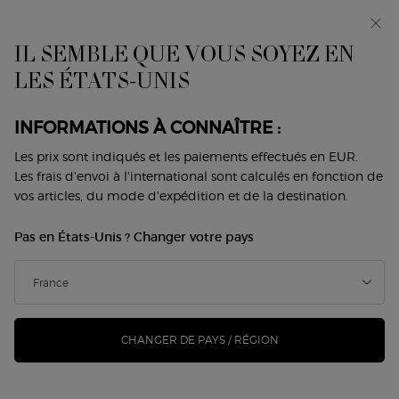
Avant-première : I WILL — une nouvelle vision de la
masculinité. Avec un échantillon offert. *
IL SEMBLE QUE VOUS SOYEZ EN
0
Mon
0 produit
LES ÉTATS-UNIS
Trouver
panier
une
Contenu principal
boutique
Revenir à Soins
INFORMATIONS À CONNAÎTRE :
SUPREME REVIVING CREAM -
Les prix sont indiqués et les paiements effectués en EUR.
Les frais d'envoi à l'international sont calculés en fonction de
REFILL
vos articles, du mode d'expédition et de la destination.
300,00 €
En stock
Pas en États-Unis ? Changer votre pays
(600,00 €/100 ml.)
Ce produit est une recharge. Inspiré par la nature de l'île de
Pantelleria en Italie, la CRÈME SUPRE ...
Lire davantage
CHANGER DE PAYS / RÉGION