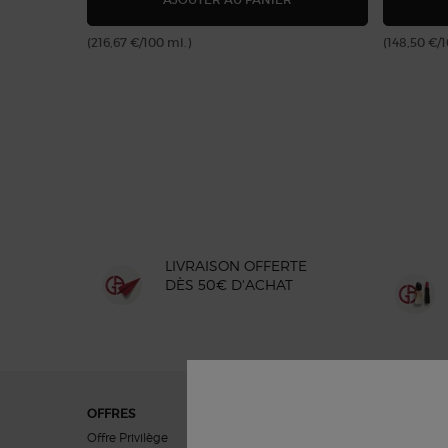
(216,67 €/100 ml.)
(148,50 €/
LIVRAISON OFFERTE
DÈS 50€ D'ACHAT
Navigation du pied de page
OFFRES
CADEAUX
Offre Privilège
Cadeaux Femmes