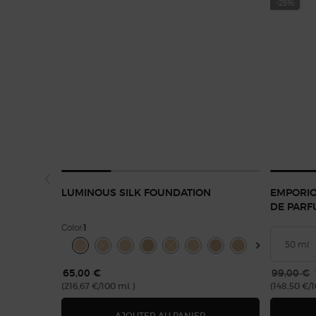
-25%
LUMINOUS SILK FOUNDATION
EMPORIO
DE PAR
Color:
1
Select a colour
for LUMINOUS SILK FOUNDATION
Selected
Couleur 1 pour LUMINOUS SILK FOUNDATION, 1 de 44
Selected
La variation de produit est en rupture de stock, c
Selected
Couleur 3 pour LUMINOUS SILK FOUNDATION, 
Selected
Couleur 3,5 pour LUMINOUS SILK FOUNDA
Selected
La variation de produit est en rup
Selected
Couleur 4 pour LUMINOUS SIL
Selected
Couleur 4.5 pour LUMIN
Selected
Couleur 5 pour LU
Selected
Couleur 5.1 p
Selected
Couleur 
Sel
Cou
65,00 €
Ancien p
99,00 €
(216,67 €/100 ml.)
(148,50 €/
LUMINOUS SILK FOUNDA
AJOUTER AU PANIER