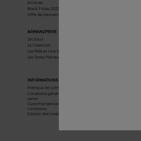
Archives
Cadeaux Hommes
Black Friday 2025
Coffrets Cadeaux
Offre de bienvenue​​
ARMANI/PRIVE
SOINS VISAGE
Les Eaux
Préoccupations
La Collection
Catégories
Les Mille et Une Nuits
Collections
Les Terres Précieuses
Inspiration
INFORMATIONS LEGALES
Politique de confidentialité
Conditions générales de
vente
Customer service terms and
conditions
Gestion des cookies