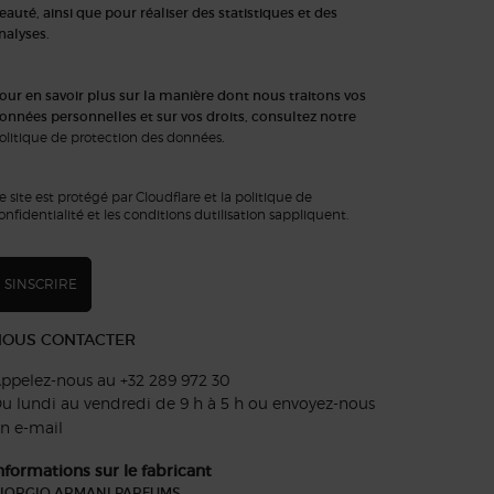
eauté, ainsi que pour réaliser des statistiques et des
nalyses.
our en savoir plus sur la manière dont nous traitons vos
onnées personnelles et sur vos droits, consultez notre
olitique de protection des données
.
e site est protégé par Cloudflare et la politique de
onfidentialité et les conditions dutilisation sappliquent.
SINSCRIRE
NOUS CONTACTER
ppelez-nous au +32 289 972 30
u lundi au vendredi de 9 h à 5 h ou
envoyez-nous
n e-mail
nformations sur le fabricant
IORGIO ARMANI PARFUMS