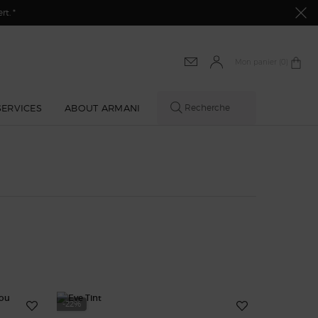
t. *
Mon panier
0 produit
0
SERVICES
ABOUT ARMANI
Recherche
-22%
-25%