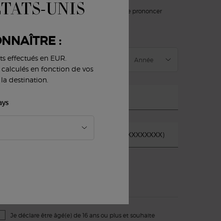
ÉTATS-UNIS
slettersignup.title.legend
Mme
M
Ne souhaite pas se prononcer
ate de naissance
NNAÎTRE :
ts effectués en EUR.
nt calculés en fonction de vos
la destination.
-mail
*
ays
uméro de téléphone portable (Ex : 04XXXXXXXX)
*
E-mail
SMS
Je déclare être âgé(e) de 16 ans ou plus et souhaite