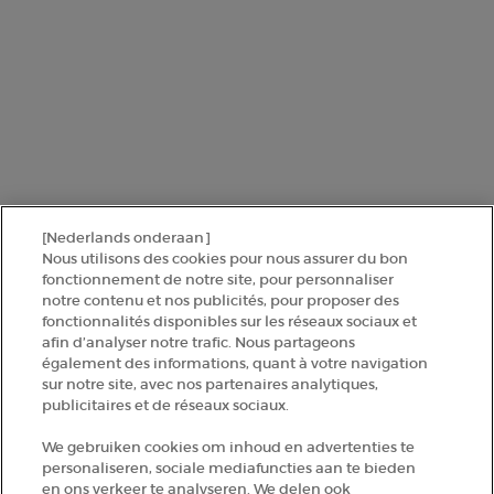
personnelles et sur vos droits, consultez notre
Politique de protection
des données
.
Ce site est protégé par Cloudflare et la politique de confidentialité et les
conditions dutilisation sappliquent.
SINSCRIRE
[Nederlands onderaan]
CONTACTEZ-NOUS
Nous utilisons des cookies pour nous assurer du bon
fonctionnement de notre site, pour personnaliser
notre contenu et nos publicités, pour proposer des
TROUVER UNE BOUTIQUE
fonctionnalités disponibles sur les réseaux sociaux et
afin d’analyser notre trafic. Nous partageons
également des informations, quant à votre navigation
+32 289 972 30
sur notre site, avec nos partenaires analytiques,
publicitaires et de réseaux sociaux.
We gebruiken cookies om inhoud en advertenties te
Informations sur le fabricant
personaliseren, sociale mediafuncties aan te bieden
en ons verkeer te analyseren. We delen ook