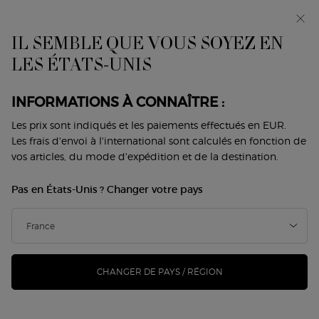
Avant-première : I WILL — une nouvelle vision de la
masculinité. Avec un échantillon offert. *
IL SEMBLE QUE VOUS SOYEZ EN
0
Mon
0 produit
LES ÉTATS-UNIS
Trouver
panier
une
Contenu principal
boutique
IL N'Y A PAS DE RÉSULTAT
INFORMATIONS À CONNAÎTRE :
Les prix sont indiqués et les paiements effectués en EUR.
Trier par
173 Produits
meilleures ventes
AFFINER
Les frais d'envoi à l'international sont calculés en fonction de
MENU DE FILTRAGE
vos articles, du mode d'expédition et de la destination.
virtual-try-
NOUVEAU
Pas en États-Unis ? Changer votre pays
on
CHANGER DE PAYS / RÉGION