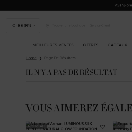
Avant-prem
€ - BE (FR)
Trouver une boutique
Service Client
MEILLEURES VENTES
OFFRES
CADEAUX
Contenu principal
Home
Page De Résultats
IL N'Y A PAS DE RÉSULTAT
VOUS AIMEREZ ÉGAL
NOUVEAU
-25%