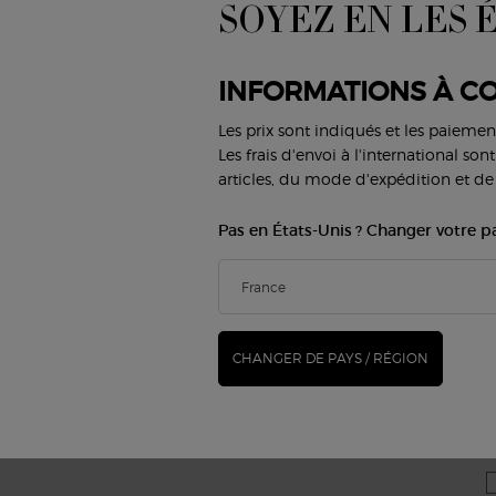
SOYEZ EN LES 
Lèvres
Parfums pour Homme
new
Yeux
Armani/Privé
D
INFORMATIONS À CO
SERVICES BEAUTÉ
SERVICE CLIENT
Les prix sont indiqués et les paiemen
Virtual Try-On
Nous contacter
Les frais d'envoi à l'international so
FAQ
articles, du mode d'expédition et de 
Trouver une boutique
Statut de la commande
E
Carrières
Pas en États-Unis ? Changer votre p
N
CHANGER DE PAYS / RÉGION