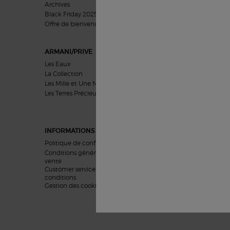
Archives
Cadeaux Hommes
Black Friday 2025
Coffrets Cadeaux
Offre de bienvenue​​
ARMANI/PRIVE
SOINS VISAGE
Les Eaux
Préoccupations
La Collection
Catégories
Les Mille et Une Nuits
Collections
Les Terres Précieuses
Inspiration
INFORMATIONS LEGALES
Politique de confidentialité
Conditions générales de
vente
Customer service terms and
conditions
Gestion des cookies