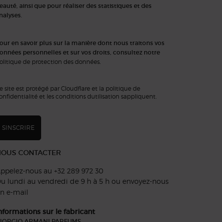
eauté, ainsi que pour réaliser des statistiques et des
nalyses.
our en savoir plus sur la manière dont nous traitons vos
onnées personnelles et sur vos droits, consultez notre
olitique de protection des données
.
e site est protégé par Cloudflare et la politique de
onfidentialité et les conditions dutilisation sappliquent.
SINSCRIRE
NOUS CONTACTER
ppelez-nous au +32 289 972 30
u lundi au vendredi de 9 h à 5 h ou
envoyez-nous
n e-mail
nformations sur le fabricant
IORGIO ARMANI PARFUMS