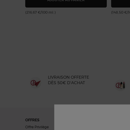
(216,67 €/100 ml.)
(148,50 €/
LIVRAISON OFFERTE
DÈS 50€ D'ACHAT
Navigation du pied de page
OFFRES
CADEAUX
Offre Privilège
Cadeaux Femmes