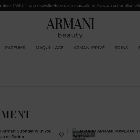
ière : I WILL — une nouvelle vision de la masculinité. Avec un échantillon offer
PARFUMS
MAQUILLAGE
ARMANI/PRIVÉ
SOINS
EMENT
NOUVEAU