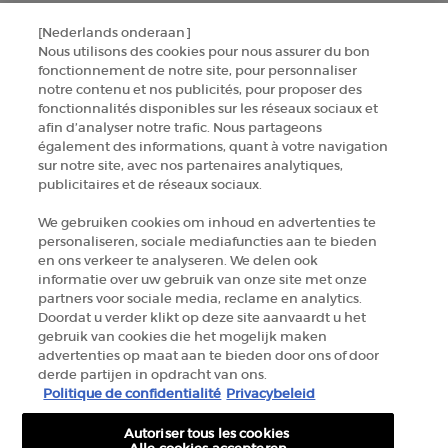
[Nederlands onderaan]
TROUVER UNE BOUTIQUE
Nous utilisons des cookies pour nous assurer du bon
fonctionnement de notre site, pour personnaliser
notre contenu et nos publicités, pour proposer des
+32 289 972 30
fonctionnalités disponibles sur les réseaux sociaux et
afin d’analyser notre trafic. Nous partageons
également des informations, quant à votre navigation
sur notre site, avec nos partenaires analytiques,
Informations sur le fabricant
publicitaires et de réseaux sociaux.
GIORGIO ARMANI PARFUMS
We gebruiken cookies om inhoud en advertenties te
14, rue Royale - 75008 Paris France
personaliseren, sociale mediafuncties aan te bieden
armanibeauty.ecom@be.oaccare.com
en ons verkeer te analyseren. We delen ook
informatie over uw gebruik van onze site met onze
partners voor sociale media, reclame en analytics.
Doordat u verder klikt op deze site aanvaardt u het
gebruik van cookies die het mogelijk maken
advertenties op maat aan te bieden door ons of door
derde partijen in opdracht van ons.
Politique de confidentialité
Privacybeleid
OPTIONS D'ACHAT
Autoriser tous les cookies
€ - BE (FR)