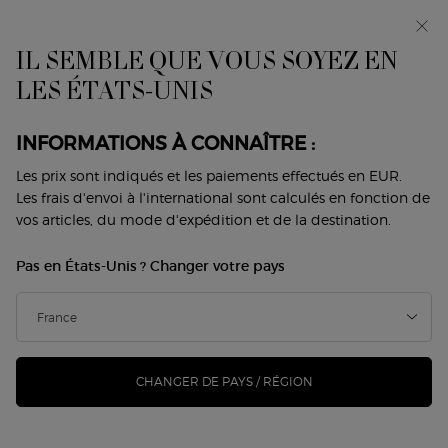
Makeup Festival : jusqu’à -30 % sur une
sélection. Cadeaux d’été dès 50€ — code : SUMMER*
IL SEMBLE QUE VOUS SOYEZ EN
0
Mon
0 produit
LES ÉTATS-UNIS
Trouver
panier
une
Contenu principal
boutique
Revenir à Acqua Di Giò
INFORMATIONS À CONNAÎTRE :
ACQUA DI GIÒ POUR HOMME
Les prix sont indiqués et les paiements effectués en EUR.
Les frais d'envoi à l'international sont calculés en fonction de
DÉODORANT STICK
vos articles, du mode d'expédition et de la destination.
50,00 €
40,00 €
En stock
Pas en États-Unis ? Changer votre pays
Ancien prix
Nouveau prix
(26,67 €/50 g.)
Une formule aux notes d'Acqua Di Giò pour Homme qui
apporte un bien-être durable avec un geste simpl ...
Lire
davantage
CHANGER DE PAYS / RÉGION
146 personne(s) ont vu cet article