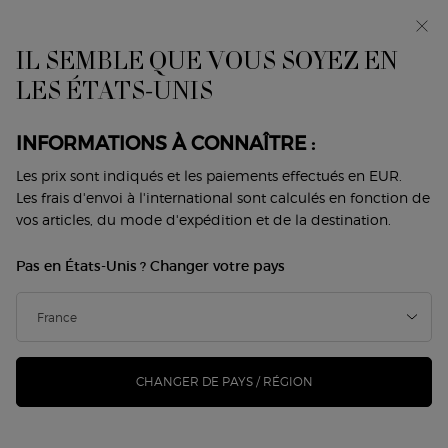
Avant-première : I WILL — une nouvelle vision de la
masculinité. Avec un échantillon offert. *
IL SEMBLE QUE VOUS SOYEZ EN
0
Mon
0 produit
LES ÉTATS-UNIS
Trouver
panier
une
Contenu principal
boutique
Revenir à Home
INFORMATIONS À CONNAÎTRE :
Les prix sont indiqués et les paiements effectués en EUR.
LES TERRES PRÉCIEUSES
Les frais d'envoi à l'international sont calculés en fonction de
ARMANI/PRIVÉ NOIR KOGANE
vos articles, du mode d'expédition et de la destination.
Pas en États-Unis ? Changer votre pays
370,00 €
En stock
(370,00 €/100 ml.)
En 2024, Giorgio Armani présente BLANC KOGANE et NOIR
KOGANE, un duo raffiné composé des derniers pa ...
Lire
davantage
CHANGER DE PAYS / RÉGION