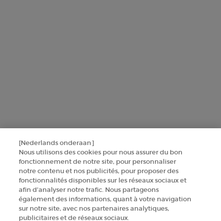
SINSCRIRE
CONTACTEZ-NOUS
TROUVER UNE BOUTIQUE
+32 289 972 30
Informations sur le fabricant
[Nederlands onderaan]
GIORGIO ARMANI PARFUMS
Nous utilisons des cookies pour nous assurer du bon
14, rue Royale - 75008 Paris France
fonctionnement de notre site, pour personnaliser
armanibeauty.ecom@be.oaccare.com
notre contenu et nos publicités, pour proposer des
fonctionnalités disponibles sur les réseaux sociaux et
afin d’analyser notre trafic. Nous partageons
également des informations, quant à votre navigation
sur notre site, avec nos partenaires analytiques,
publicitaires et de réseaux sociaux.