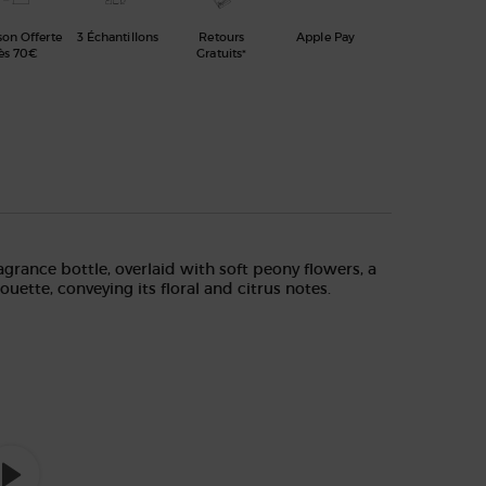
son Offerte
3 Échantillons
Retours
Apple Pay
ès 70€
Gratuits*