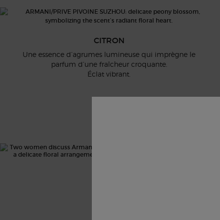
CITRON
Une essence d’agrumes lumineuse qui imprègne le
parfum d’une fraîcheur croquante.
Éclat vibrant.