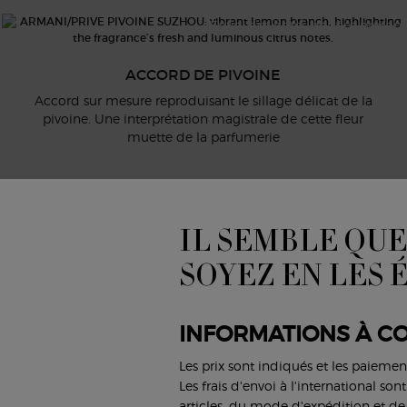
Enfin, des notes boisées profond
facettes florales et fruitées, év
ACCORD DE PIVOINE
Accord sur mesure reproduisant le sillage délicat de la
pivoine. Une interprétation magistrale de cette fleur
muette de la parfumerie
IL SEMBLE QUE
SOYEZ EN LES 
INFORMATIONS À CO
Les prix sont indiqués et les paiemen
Les frais d'envoi à l'international so
articles, du mode d'expédition et de 