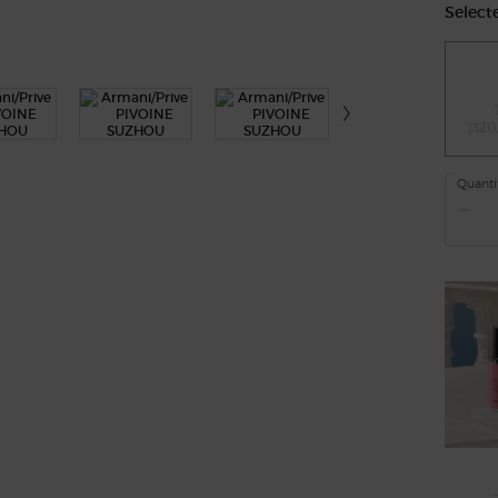
Select
(320
Quanti
−