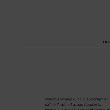
Default PDP Tabs with accordion on mobile
DES
Pivoine Suzhou
Véritable voyage olfactif, étincelant et
raffiné, Pivoine Suzhou dépeint la
beauté à la fois délicate et puissante d