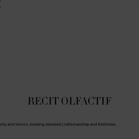
s
La pivoine, souveraine des fleur
d'une silhouette majestueuse et 
RECIT OLFACTIF
Pour capturer l’éclosion légen
de Suzhou, les parfumeuses Julie
un accord de framboise acidu
déploie — subtilement rosé, frais