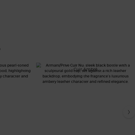
S
CUIR NU
Cuir Ambré