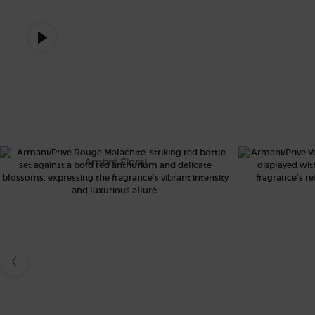
AP ICONICS CAROUSEL
ROUGE MALACHITE
V
Ambré Floral