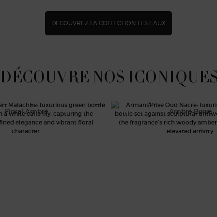
DÉCOUVREZ LA COLLECTION LES EAUX
DÉCOUVRE NOS ICONIQUE
ERT MALACHITE
OUD NACRÉ
Floral Ambré
Ambré Boisé