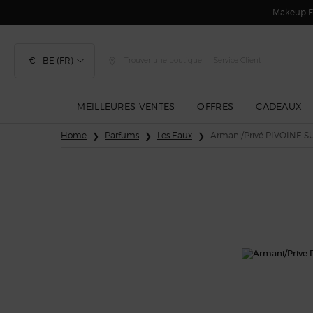
Makeup Fe
€ - BE (FR)
Trouver une boutique
Service Client
MEILLEURES VENTES
OFFRES
CADEAUX
Contenu principal
Home
Parfums
Les Eaux
Armani/Privé PIVOINE 