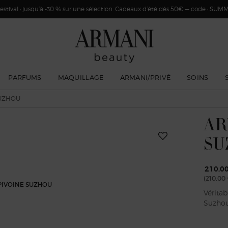
stival : jusqu’à -30 % sur une sélection. Cadeaux d’été dès 50€ — code : SUM
PARFUMS
MAQUILLAGE
ARMANI/PRIVÉ
SOINS
SUZHOU
AR
SU
210,0
(210,00 
Véritab
Suzhou 