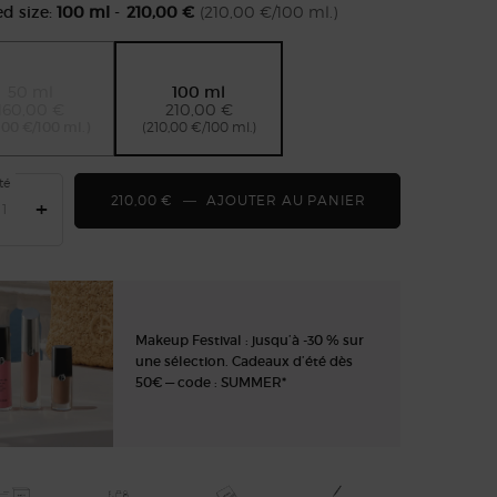
ed size:
100 ml
-
210,00 €
(210,00 €/100 ml.)
50 ml
100 ml
Selected
The product variation is out of stock,
, 1 of 2
Selected
, 2 of 2
160,00 €
210,00 €
,00 €/100 ml.)
(210,00 €/100 ml.)
té
210,00 €
―
AJOUTER AU PANIER
ARMANI/PRIVÉ 
+
Makeup Festival : jusqu’à -30 % sur
une sélection. Cadeaux d’été dès
50€ — code : SUMMER*