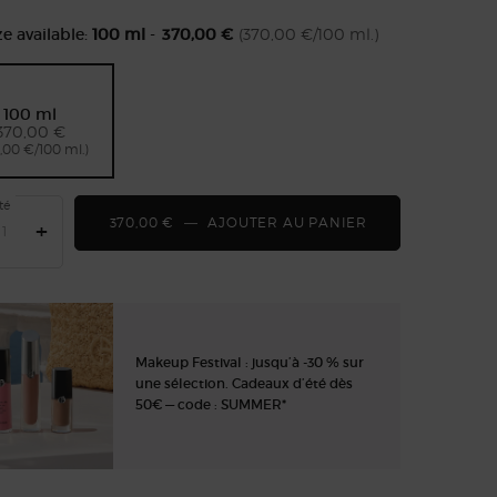
e available:
100 ml
-
370,00 €
(370,00 €/100 ml.)
100 ml
Selected
, 1 of 1
370,00 €
,00 €/100 ml.)
té
370,00 €
―
AJOUTER AU PANIER
ARMANI/PRIVÉ 
+
Makeup Festival : jusqu’à -30 % sur
une sélection. Cadeaux d’été dès
50€ — code : SUMMER*