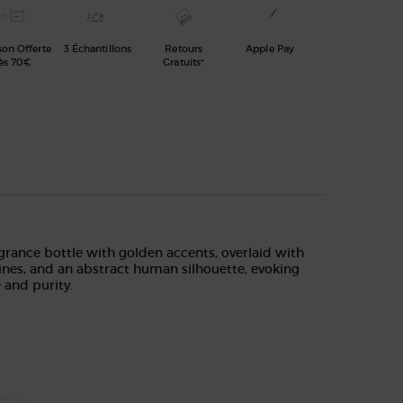
son Offerte
3 Échantillons
Retours
Apple Pay
ès 70€
Gratuits*