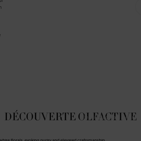
ui
n
e
Pour interpréter la lum
Kintsugi, qui répare l
DÉCOUVERTE OLFACTIVE
Benoit Lapouza a mélangé u
Les premières notes d'