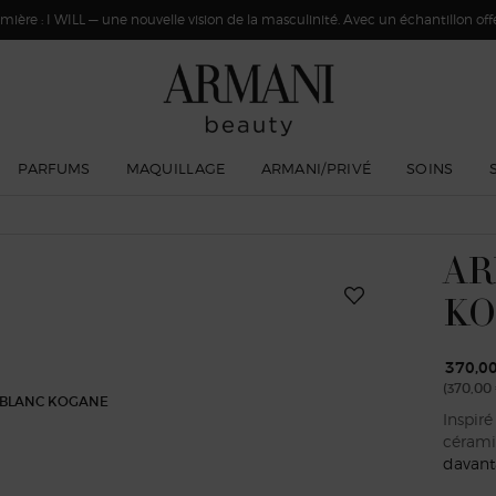
ière : I WILL — une nouvelle vision de la masculinité. Avec un échantillon offer
PARFUMS
MAQUILLAGE
ARMANI/PRIVÉ
SOINS
AR
KO
370,0
(370,00 
Inspiré
céramiq
davant