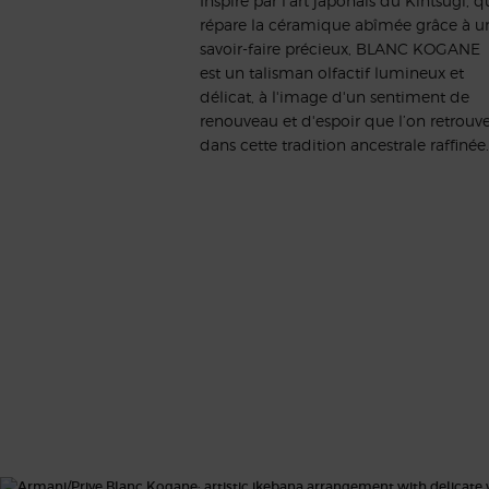
Inspiré par l'art japonais du Kintsugi, q
répare la céramique abîmée grâce à u
savoir-faire précieux, BLANC KOGANE
est un talisman olfactif lumineux et
délicat, à l'image d'un sentiment de
renouveau et d'espoir que l’on retrouv
dans cette tradition ancestrale raffinée.
UN MÉLANGE OLFACTIF UNIQUE