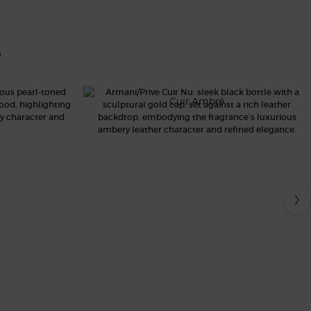
S
CUIR NU
Cuir Ambré