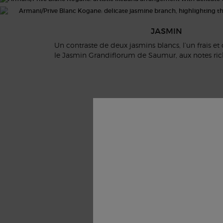
JASMIN
Un contraste de deux jasmins blancs, l’un frais et 
le Jasmin Grandiflorum de Saumur, aux notes rich