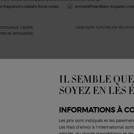
la lumière v
Ensuite, le jasmin dév
faisant écho à la pur
onctueux, l’autre,
Une note lumineuse de musc b
les lignes d’or raffiné
es et sensuelles.
IL SEMBLE QUE
SOYEZ EN LES 
INFORMATIONS À CO
Les prix sont indiqués et les paiemen
Les frais d'envoi à l'international so
articles, du mode d'expédition et de 