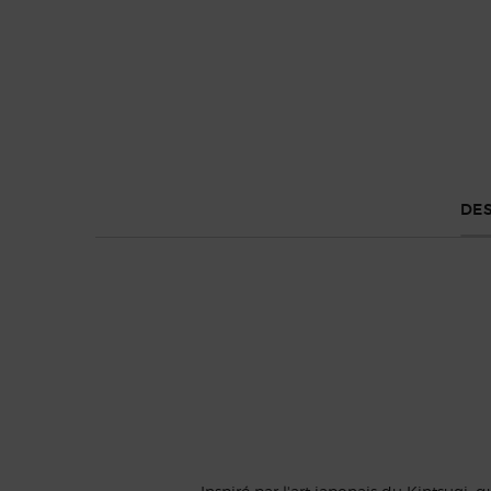
Default PDP Tabs with accordion on mobile
DES
EAU DE PARFUM BLANC
KOGANE