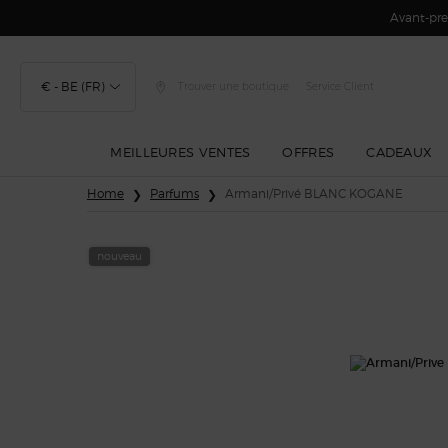
Avant-prem
€ - BE (FR)
Trouver une boutique
Service Client
MEILLEURES VENTES
OFFRES
CADEAUX
Contenu principal
Home
Parfums
Armani/Privé BLANC KOGANE
nouveau