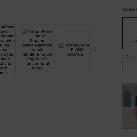
One siz
(370
Quanti
−