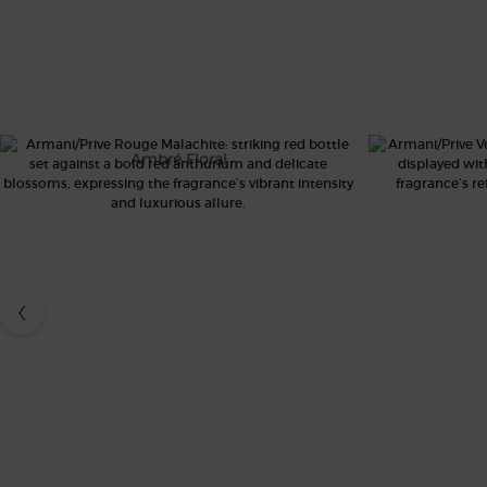
AP ICONICS CAROUSEL
ROUGE MALACHITE
V
Ambré Floral