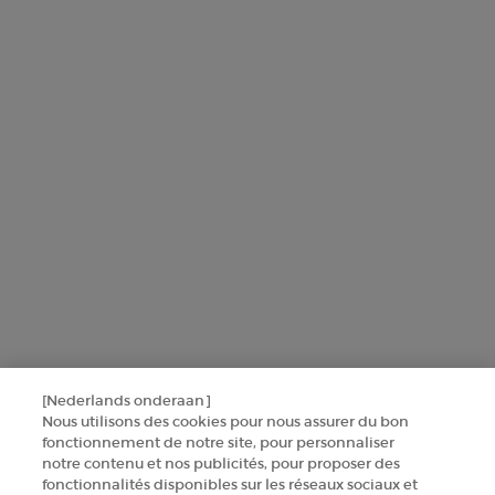
L'Oréal France, en relation avec les produits et services Armani
beauty, utilisera vos données personnelles pour vous envoyer des
offres personnalisées basées sur les informations que vous avez
partagées avec nous, y compris votre profil beauté, ainsi que pour
réaliser des statistiques et des analyses.
Pour en savoir plus sur la manière dont nous traitons vos données
personnelles et sur vos droits, consultez notre
Politique de protection
des données
.
Ce site est protégé par Cloudflare et la politique de confidentialité et les
conditions dutilisation sappliquent.
SINSCRIRE
[Nederlands onderaan]
CONTACTEZ-NOUS
Nous utilisons des cookies pour nous assurer du bon
fonctionnement de notre site, pour personnaliser
TROUVER UNE BOUTIQUE
notre contenu et nos publicités, pour proposer des
fonctionnalités disponibles sur les réseaux sociaux et