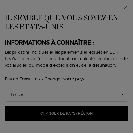
Avant-première : I WILL — une nouvelle vision de la
masculinité. Avec un échantillon offert. *
IL SEMBLE QUE VOUS SOYEZ EN
0
Mon
0 produit
LES ÉTATS-UNIS
Trouver
panier
une
Contenu principal
boutique
IL N'Y A PAS DE RÉSULTAT
INFORMATIONS À CONNAÎTRE :
Les prix sont indiqués et les paiements effectués en EUR.
VOUS AIMEREZ ÉGALEMENT
Les frais d'envoi à l'international sont calculés en fonction de
vos articles, du mode d'expédition et de la destination.
Pas en États-Unis ? Changer votre pays
NOUVEAU
-25%
CHANGER DE PAYS / RÉGION