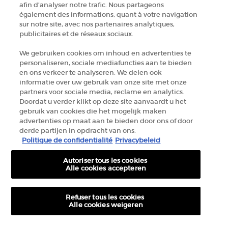
afin d’analyser notre trafic. Nous partageons
+32 289 972 30
également des informations, quant à votre navigation
sur notre site, avec nos partenaires analytiques,
publicitaires et de réseaux sociaux.
Informations sur le fabricant
We gebruiken cookies om inhoud en advertenties te
personaliseren, sociale mediafuncties aan te bieden
GIORGIO ARMANI PARFUMS
en ons verkeer te analyseren. We delen ook
14, rue Royale - 75008 Paris France
informatie over uw gebruik van onze site met onze
armanibeauty.ecom@be.oaccare.com
partners voor sociale media, reclame en analytics.
Doordat u verder klikt op deze site aanvaardt u het
gebruik van cookies die het mogelijk maken
advertenties op maat aan te bieden door ons of door
derde partijen in opdracht van ons.
Politique de confidentialité
Privacybeleid
Autoriser tous les cookies
OPTIONS D'ACHAT
Alle cookies accepteren
€ - BE (FR)
Refuser tous les cookies
Alle cookies weigeren
© 2026 Armani beauty