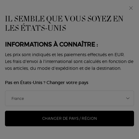
Makeup Festival : jusqu’à -30 % sur une
sélection. Cadeaux d’été dès 50€ — code : SUMMER*
IL SEMBLE QUE VOUS SOYEZ EN
0
Mon
0 produit
LES ÉTATS-UNIS
Trouver
panier
une
Contenu principal
boutique
Home
Parfums
À La Une
Nouveautés
INFORMATIONS À CONNAÎTRE :
NOUVEAUTÉS
Les prix sont indiqués et les paiements effectués en EUR.
Les frais d'envoi à l'international sont calculés en fonction de
vos articles, du mode d'expédition et de la destination.
Pas en États-Unis ? Changer votre pays
VOUS AIMEREZ ÉGALEMENT
NOUVEAU
NOUVEAU
CHANGER DE PAYS / RÉGION
-25%