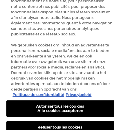
fonctionnement de notre site, pour personnaliser
TROUVER UNE BOUTIQUE
notre contenu et nos publicités, pour proposer des
fonctionnalités disponibles sur les réseaux sociaux et
afin d’analyser notre trafic. Nous partageons
+32 289 972 30
également des informations, quant à votre navigation
sur notre site, avec nos partenaires analytiques,
publicitaires et de réseaux sociaux.
Informations sur le fabricant
We gebruiken cookies om inhoud en advertenties te
personaliseren, sociale mediafuncties aan te bieden
GIORGIO ARMANI PARFUMS
en ons verkeer te analyseren. We delen ook
14, rue Royale - 75008 Paris France
informatie over uw gebruik van onze site met onze
armanibeauty.ecom@be.oaccare.com
partners voor sociale media, reclame en analytics.
Doordat u verder klikt op deze site aanvaardt u het
gebruik van cookies die het mogelijk maken
advertenties op maat aan te bieden door ons of door
derde partijen in opdracht van ons.
Politique de confidentialité
Privacybeleid
Autoriser tous les cookies
OPTIONS D'ACHAT
Alle cookies accepteren
€ - BE (FR)
Refuser tous les cookies