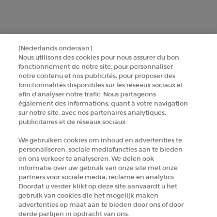
SINSCRIRE
CONTACTEZ-NOUS
[Nederlands onderaan]
TROUVER UNE BOUTIQUE
Nous utilisons des cookies pour nous assurer du bon
fonctionnement de notre site, pour personnaliser
notre contenu et nos publicités, pour proposer des
+32 289 972 30
fonctionnalités disponibles sur les réseaux sociaux et
afin d’analyser notre trafic. Nous partageons
également des informations, quant à votre navigation
sur notre site, avec nos partenaires analytiques,
Informations sur le fabricant
publicitaires et de réseaux sociaux.
GIORGIO ARMANI PARFUMS
We gebruiken cookies om inhoud en advertenties te
14, rue Royale - 75008 Paris France
personaliseren, sociale mediafuncties aan te bieden
armanibeauty.ecom@be.oaccare.com
en ons verkeer te analyseren. We delen ook
informatie over uw gebruik van onze site met onze
partners voor sociale media, reclame en analytics.
Doordat u verder klikt op deze site aanvaardt u het
gebruik van cookies die het mogelijk maken
advertenties op maat aan te bieden door ons of door
derde partijen in opdracht van ons.