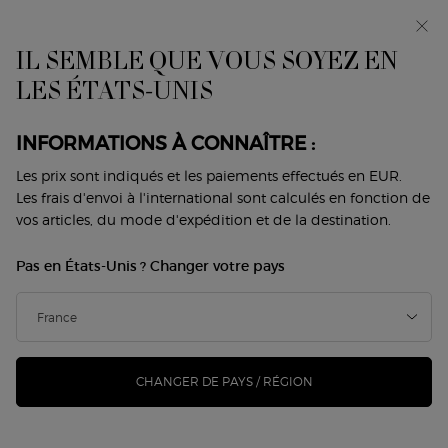
Avant-première : I WILL — une nouvelle vision de la
masculinité. Avec un échantillon offert. *
IL SEMBLE QUE VOUS SOYEZ EN
0
Mon
0 produit
LES ÉTATS-UNIS
Trouver
panier
une
Contenu principal
boutique
Revenir à Eyeliners
INFORMATIONS À CONNAÎTRE :
SMOOTH SILK EYE PENCIL
Les prix sont indiqués et les paiements effectués en EUR.
Les frais d'envoi à l'international sont calculés en fonction de
vos articles, du mode d'expédition et de la destination.
35,00 €
28,00 €
En rupture de stock
Ancien prix
Nouveau prix
Pas en États-Unis ? Changer votre pays
La formule du crayon soyeux yeux allie précision et
confort.Sa texture d'une infinie douceur permet ...
Lire
davantage
102 personne(s) ont vu cet article
CHANGER DE PAYS / RÉGION
-20%