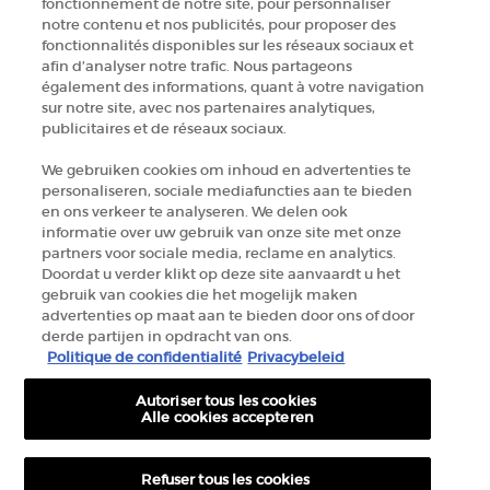
fonctionnement de notre site, pour personnaliser
TROUVER UNE BOUTIQUE
notre contenu et nos publicités, pour proposer des
fonctionnalités disponibles sur les réseaux sociaux et
afin d’analyser notre trafic. Nous partageons
+32 289 972 30
également des informations, quant à votre navigation
sur notre site, avec nos partenaires analytiques,
publicitaires et de réseaux sociaux.
Informations sur le fabricant
We gebruiken cookies om inhoud en advertenties te
personaliseren, sociale mediafuncties aan te bieden
GIORGIO ARMANI PARFUMS
en ons verkeer te analyseren. We delen ook
14, rue Royale - 75008 Paris France
informatie over uw gebruik van onze site met onze
armanibeauty.ecom@be.oaccare.com
partners voor sociale media, reclame en analytics.
Doordat u verder klikt op deze site aanvaardt u het
gebruik van cookies die het mogelijk maken
advertenties op maat aan te bieden door ons of door
derde partijen in opdracht van ons.
Politique de confidentialité
Privacybeleid
Autoriser tous les cookies
OPTIONS D'ACHAT
Alle cookies accepteren
€ - BE (FR)
Refuser tous les cookies