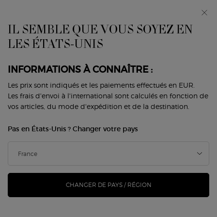
Avant-première : I WILL — une nouvelle vision de la
masculinité. Avec un échantillon offert. *
IL SEMBLE QUE VOUS SOYEZ EN
0
Mon
0 produit
LES ÉTATS-UNIS
Trouver
panier
une
Contenu principal
boutique
Home
Maquillage
Tendances
Acheter Le Look Beauté
INFORMATIONS À CONNAÎTRE :
ACHETER LE LOOK BEAUTÉ
Les prix sont indiqués et les paiements effectués en EUR.
Les frais d'envoi à l'international sont calculés en fonction de
vos articles, du mode d'expédition et de la destination.
Pas en États-Unis ? Changer votre pays
VOUS AIMEREZ ÉGALEMENT
NOUVEAU
NOUVEAU
CHANGER DE PAYS / RÉGION
-25%