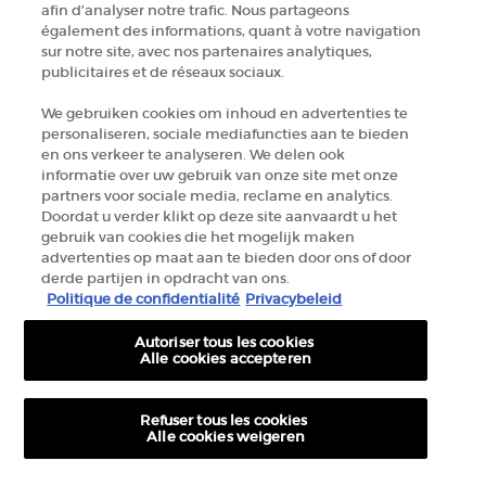
afin d’analyser notre trafic. Nous partageons
+32 289 972 30
également des informations, quant à votre navigation
sur notre site, avec nos partenaires analytiques,
publicitaires et de réseaux sociaux.
Informations sur le fabricant
We gebruiken cookies om inhoud en advertenties te
personaliseren, sociale mediafuncties aan te bieden
GIORGIO ARMANI PARFUMS
en ons verkeer te analyseren. We delen ook
14, rue Royale - 75008 Paris France
informatie over uw gebruik van onze site met onze
armanibeauty.ecom@be.oaccare.com
partners voor sociale media, reclame en analytics.
Doordat u verder klikt op deze site aanvaardt u het
gebruik van cookies die het mogelijk maken
advertenties op maat aan te bieden door ons of door
derde partijen in opdracht van ons.
Politique de confidentialité
Privacybeleid
Autoriser tous les cookies
OPTIONS D'ACHAT
Alle cookies accepteren
€ - BE (FR)
Refuser tous les cookies
Alle cookies weigeren
© 2026 Armani beauty