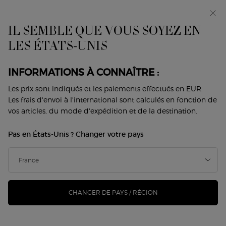
Avant-première : I WILL — une nouvelle vision de la
masculinité. Avec un échantillon offert. *
IL SEMBLE QUE VOUS SOYEZ EN
0
Mon
0 produit
LES ÉTATS-UNIS
Trouver
panier
une
Contenu principal
boutique
IL N'Y A PAS DE RÉSULTAT
INFORMATIONS À CONNAÎTRE :
Les prix sont indiqués et les paiements effectués en EUR.
VOUS AIMEREZ ÉGALEMENT
Les frais d'envoi à l'international sont calculés en fonction de
vos articles, du mode d'expédition et de la destination.
Pas en États-Unis ? Changer votre pays
NOUVEAU
NOUVEAU
-25%
CHANGER DE PAYS / RÉGION