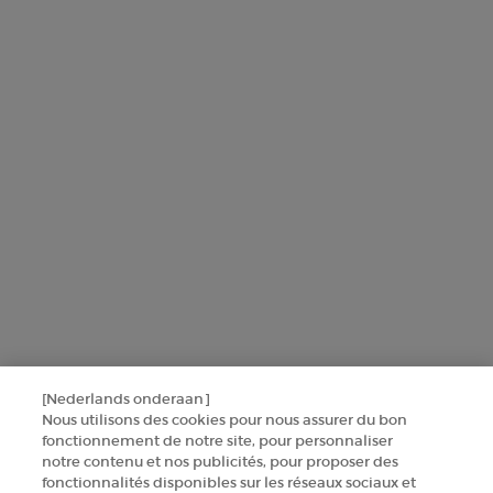
L'Oréal France, en relation avec les produits et services Armani
beauty, utilisera vos données personnelles pour vous envoyer des
offres personnalisées basées sur les informations que vous avez
partagées avec nous, y compris votre profil beauté, ainsi que pour
réaliser des statistiques et des analyses.
Pour en savoir plus sur la manière dont nous traitons vos données
personnelles et sur vos droits, consultez notre
Politique de protection
des données
.
Ce site est protégé par Cloudflare et la politique de confidentialité et les
conditions dutilisation sappliquent.
SINSCRIRE
[Nederlands onderaan]
CONTACTEZ-NOUS
Nous utilisons des cookies pour nous assurer du bon
fonctionnement de notre site, pour personnaliser
TROUVER UNE BOUTIQUE
notre contenu et nos publicités, pour proposer des
fonctionnalités disponibles sur les réseaux sociaux et