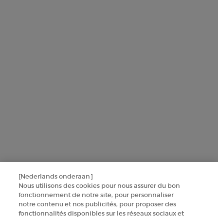
L'Oréal France, en relation avec les produits et services Armani
beauty, utilisera vos données personnelles pour vous envoyer des
offres personnalisées basées sur les informations que vous avez
partagées avec nous, y compris votre profil beauté, ainsi que pour
réaliser des statistiques et des analyses.
Pour en savoir plus sur la manière dont nous traitons vos données
personnelles et sur vos droits, consultez notre
Politique de protection
des données
.
Ce site est protégé par Cloudflare et la politique de confidentialité et les
conditions dutilisation sappliquent.
SINSCRIRE
[Nederlands onderaan]
CONTACTEZ-NOUS
Nous utilisons des cookies pour nous assurer du bon
fonctionnement de notre site, pour personnaliser
TROUVER UNE BOUTIQUE
notre contenu et nos publicités, pour proposer des
fonctionnalités disponibles sur les réseaux sociaux et