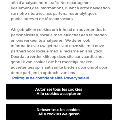
afin d’analyser notre trafic. Nous partageons
+32 289 972 30
également des informations, quant à votre navigation
sur notre site, avec nos partenaires analytiques,
publicitaires et de réseaux sociaux.
Informations sur le fabricant
We gebruiken cookies om inhoud en advertenties te
personaliseren, sociale mediafuncties aan te bieden
GIORGIO ARMANI PARFUMS
en ons verkeer te analyseren. We delen ook
14, rue Royale - 75008 Paris France
informatie over uw gebruik van onze site met onze
armanibeauty.ecom@be.oaccare.com
partners voor sociale media, reclame en analytics.
Doordat u verder klikt op deze site aanvaardt u het
gebruik van cookies die het mogelijk maken
advertenties op maat aan te bieden door ons of door
derde partijen in opdracht van ons.
Politique de confidentialité
Privacybeleid
Autoriser tous les cookies
OPTIONS D'ACHAT
Alle cookies accepteren
€ - BE (FR)
Refuser tous les cookies
Alle cookies weigeren
© 2026 Armani beauty