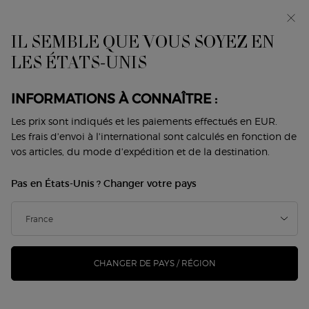
Avant-première : I WILL — une nouvelle vision de la
masculinité. Avec un échantillon offert. *
IL SEMBLE QUE VOUS SOYEZ EN
0
Mon
0 produit
LES ÉTATS-UNIS
Trouver
panier
une
Contenu principal
boutique
IL N'Y A PAS DE RÉSULTAT
INFORMATIONS À CONNAÎTRE :
Les prix sont indiqués et les paiements effectués en EUR.
VOUS AIMEREZ ÉGALEMENT
Les frais d'envoi à l'international sont calculés en fonction de
vos articles, du mode d'expédition et de la destination.
Pas en États-Unis ? Changer votre pays
NOUVEAU
NOUVEAU
-25%
CHANGER DE PAYS / RÉGION