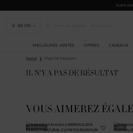
Avant-prem
€ - BE (FR)
Trouver une boutique
Service Client
MEILLEURES VENTES
OFFRES
CADEAUX
Contenu principal
Home
Page De Résultats
IL N'Y A PAS DE RÉSULTAT
VOUS AIMEREZ ÉGAL
NOUVEAU
-25%