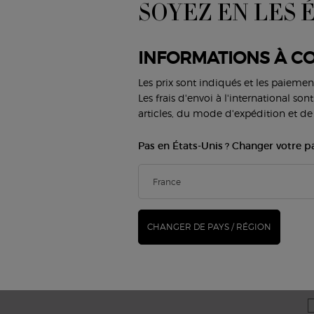
SOYEZ EN LES 
Lèvres
Parfums pour Homme
new
Yeux
Armani/Privé
D
INFORMATIONS À CO
SERVICES BEAUTÉ
SERVICE CLIENT
Les prix sont indiqués et les paiemen
Virtual Try-On
Nous contacter
Les frais d'envoi à l'international so
FAQ
articles, du mode d'expédition et de 
Trouver une boutique
Statut de la commande
E
Carrières
Pas en États-Unis ? Changer votre p
N
CHANGER DE PAYS / RÉGION