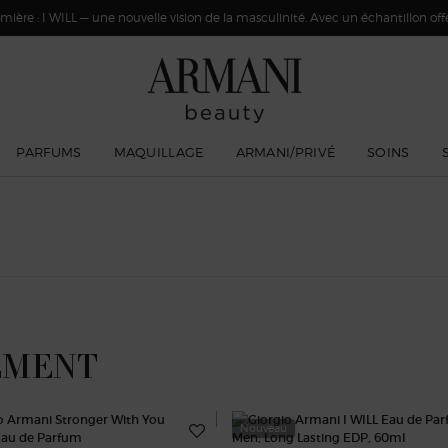
ière : I WILL — une nouvelle vision de la masculinité. Avec un échantillon offer
PARFUMS
MAQUILLAGE
ARMANI/PRIVÉ
SOINS
EMENT
Nouveau