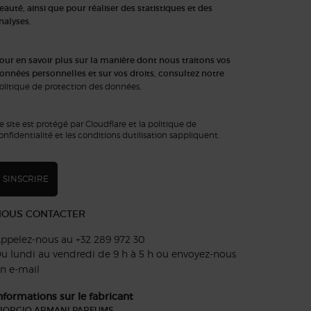
eauté, ainsi que pour réaliser des statistiques et des
nalyses.
our en savoir plus sur la manière dont nous traitons vos
onnées personnelles et sur vos droits, consultez notre
olitique de protection des données
.
e site est protégé par Cloudflare et la politique de
onfidentialité et les conditions dutilisation sappliquent.
SINSCRIRE
NOUS CONTACTER
ppelez-nous au +32 289 972 30
u lundi au vendredi de 9 h à 5 h ou
envoyez-nous
n e-mail
nformations sur le fabricant
IORGIO ARMANI PARFUMS