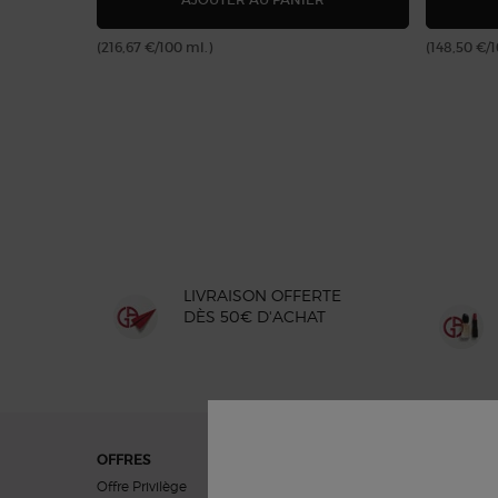
(216,67 €/100 ml.)
(148,50 €/
LIVRAISON OFFERTE
DÈS 50€ D'ACHAT
Navigation du pied de page
OFFRES
CADEAUX
Offre Privilège
Cadeaux Femmes