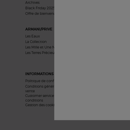
Archives
Cadeaux Hommes
Black Friday 2025
Coffrets Cadeaux
Offre de bienvenue​​
ARMANI/PRIVE
SOINS VISAGE
Les Eaux
Préoccupations
La Collection
Catégories
Les Mille et Une Nuits
Collections
Les Terres Précieuses
Inspiration
INFORMATIONS LEGALES
Politique de confidentialité
Conditions générales de
vente
Customer service terms and
conditions
Gestion des cookies