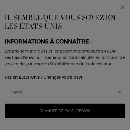
Avant-première : I WILL — une nouvelle vision de la
masculinité. Avec un échantillon offert. *
IL SEMBLE QUE VOUS SOYEZ EN
0
Mon
0 produit
LES ÉTATS-UNIS
Trouver
panier
une
Contenu principal
boutique
Revenir à Armani/Privé
INFORMATIONS À CONNAÎTRE :
ARMANI/PRIVÉ SANTAL DAN SHA
Les prix sont indiqués et les paiements effectués en EUR.
Les frais d'envoi à l'international sont calculés en fonction de
vos articles, du mode d'expédition et de la destination.
210,00 €
En stock
(210,00 €/100 ml.)
Pas en États-Unis ? Changer votre pays
SANTAL DĀN SHĀ dépeint la beauté tranquille d'un lever
de soleil sur les jardins impériaux chinois. ...
Lire davantage
nouveau
CHANGER DE PAYS / RÉGION