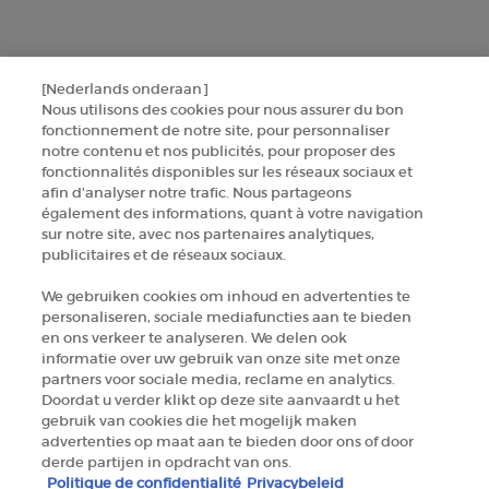
CONTACTEZ-NOUS
TROUVER UNE BOUTIQUE
[Nederlands onderaan]
Nous utilisons des cookies pour nous assurer du bon
fonctionnement de notre site, pour personnaliser
+32 289 972 30
notre contenu et nos publicités, pour proposer des
fonctionnalités disponibles sur les réseaux sociaux et
afin d’analyser notre trafic. Nous partageons
également des informations, quant à votre navigation
Informations sur le fabricant
sur notre site, avec nos partenaires analytiques,
publicitaires et de réseaux sociaux.
GIORGIO ARMANI PARFUMS
14, rue Royale - 75008 Paris France
We gebruiken cookies om inhoud en advertenties te
armanibeauty.ecom@be.oaccare.com
personaliseren, sociale mediafuncties aan te bieden
en ons verkeer te analyseren. We delen ook
informatie over uw gebruik van onze site met onze
partners voor sociale media, reclame en analytics.
Doordat u verder klikt op deze site aanvaardt u het
gebruik van cookies die het mogelijk maken
advertenties op maat aan te bieden door ons of door
OPTIONS D'ACHAT
derde partijen in opdracht van ons.
Politique de confidentialité
Privacybeleid