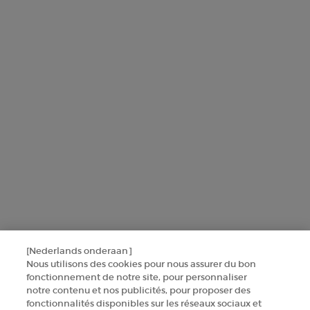
L'Oréal France, en relation avec les produits et services Armani
beauty, utilisera vos données personnelles pour vous envoyer des
offres personnalisées basées sur les informations que vous avez
partagées avec nous, y compris votre profil beauté, ainsi que pour
réaliser des statistiques et des analyses.
Pour en savoir plus sur la manière dont nous traitons vos données
personnelles et sur vos droits, consultez notre
Politique de protection
des données
.
Ce site est protégé par Cloudflare et la politique de confidentialité et les
conditions dutilisation sappliquent.
SINSCRIRE
[Nederlands onderaan]
CONTACTEZ-NOUS
Nous utilisons des cookies pour nous assurer du bon
fonctionnement de notre site, pour personnaliser
TROUVER UNE BOUTIQUE
notre contenu et nos publicités, pour proposer des
fonctionnalités disponibles sur les réseaux sociaux et