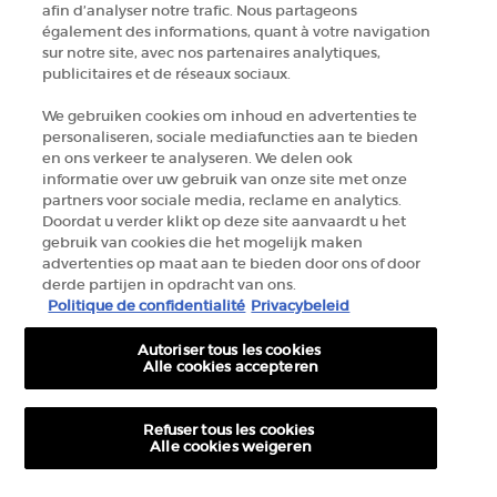
afin d’analyser notre trafic. Nous partageons
+32 289 972 30
également des informations, quant à votre navigation
sur notre site, avec nos partenaires analytiques,
publicitaires et de réseaux sociaux.
Informations sur le fabricant
We gebruiken cookies om inhoud en advertenties te
personaliseren, sociale mediafuncties aan te bieden
GIORGIO ARMANI PARFUMS
en ons verkeer te analyseren. We delen ook
14, rue Royale - 75008 Paris France
informatie over uw gebruik van onze site met onze
armanibeauty.ecom@be.oaccare.com
partners voor sociale media, reclame en analytics.
Doordat u verder klikt op deze site aanvaardt u het
gebruik van cookies die het mogelijk maken
advertenties op maat aan te bieden door ons of door
derde partijen in opdracht van ons.
Politique de confidentialité
Privacybeleid
Autoriser tous les cookies
OPTIONS D'ACHAT
Alle cookies accepteren
€ - BE (FR)
Refuser tous les cookies
Alle cookies weigeren
© 2026 Armani beauty