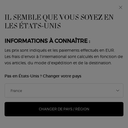
Avant-première : I WILL — une nouvelle vision de la
masculinité. Avec un échantillon offert. *
IL SEMBLE QUE VOUS SOYEZ EN
0
Mon
0 produit
LES ÉTATS-UNIS
Trouver
panier
une
Contenu principal
boutique
IL N'Y A PAS DE RÉSULTAT
INFORMATIONS À CONNAÎTRE :
Les prix sont indiqués et les paiements effectués en EUR.
VOUS AIMEREZ ÉGALEMENT
Les frais d'envoi à l'international sont calculés en fonction de
vos articles, du mode d'expédition et de la destination.
Pas en États-Unis ? Changer votre pays
NOUVEAU
NOUVEAU
-25%
CHANGER DE PAYS / RÉGION