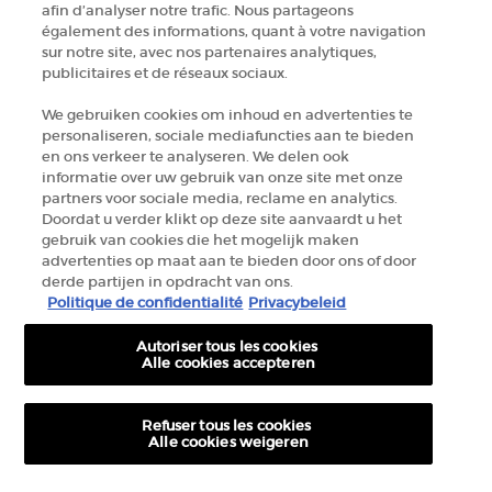
afin d’analyser notre trafic. Nous partageons
+32 289 972 30
également des informations, quant à votre navigation
sur notre site, avec nos partenaires analytiques,
publicitaires et de réseaux sociaux.
Informations sur le fabricant
We gebruiken cookies om inhoud en advertenties te
personaliseren, sociale mediafuncties aan te bieden
GIORGIO ARMANI PARFUMS
en ons verkeer te analyseren. We delen ook
14, rue Royale - 75008 Paris France
informatie over uw gebruik van onze site met onze
armanibeauty.ecom@be.oaccare.com
partners voor sociale media, reclame en analytics.
Doordat u verder klikt op deze site aanvaardt u het
gebruik van cookies die het mogelijk maken
advertenties op maat aan te bieden door ons of door
derde partijen in opdracht van ons.
Politique de confidentialité
Privacybeleid
Autoriser tous les cookies
OPTIONS D'ACHAT
Alle cookies accepteren
€ - BE (FR)
Refuser tous les cookies
Alle cookies weigeren
© 2026 Armani beauty