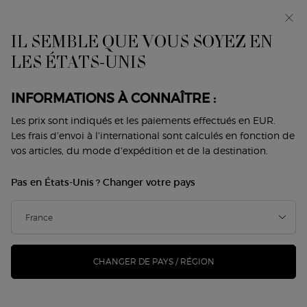
Avant-première : I WILL — une nouvelle vision de la
masculinité. Avec un échantillon offert. *
IL SEMBLE QUE VOUS SOYEZ EN
0
Mon
0 produit
LES ÉTATS-UNIS
Trouver
panier
une
Contenu principal
boutique
IL N'Y A PAS DE RÉSULTAT
INFORMATIONS À CONNAÎTRE :
Les prix sont indiqués et les paiements effectués en EUR.
VOUS AIMEREZ ÉGALEMENT
Les frais d'envoi à l'international sont calculés en fonction de
vos articles, du mode d'expédition et de la destination.
Pas en États-Unis ? Changer votre pays
NOUVEAU
NOUVEAU
-25%
CHANGER DE PAYS / RÉGION