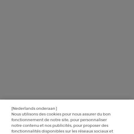
L'Oréal France, en relation avec les produits et services Armani
beauty, utilisera vos données personnelles pour vous envoyer des
offres personnalisées basées sur les informations que vous avez
partagées avec nous, y compris votre profil beauté, ainsi que pour
réaliser des statistiques et des analyses.
Pour en savoir plus sur la manière dont nous traitons vos données
personnelles et sur vos droits, consultez notre
Politique de protection
des données
.
Ce site est protégé par Cloudflare et la politique de confidentialité et les
conditions dutilisation sappliquent.
SINSCRIRE
[Nederlands onderaan]
CONTACTEZ-NOUS
Nous utilisons des cookies pour nous assurer du bon
fonctionnement de notre site, pour personnaliser
TROUVER UNE BOUTIQUE
notre contenu et nos publicités, pour proposer des
fonctionnalités disponibles sur les réseaux sociaux et