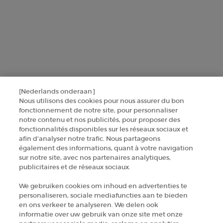
beauty, utilisera vos données personnelles pour vous envoyer des
offres personnalisées basées sur les informations que vous avez
partagées avec nous, y compris votre profil beauté, ainsi que pour
réaliser des statistiques et des analyses.
Pour en savoir plus sur la manière dont nous traitons vos données
personnelles et sur vos droits, consultez notre
Politique de protection
des données
.
[Nederlands onderaan]
Nous utilisons des cookies pour nous assurer du bon
Ce site est protégé par Cloudflare et la politique de confidentialité et les
fonctionnement de notre site, pour personnaliser
conditions dutilisation sappliquent.
notre contenu et nos publicités, pour proposer des
fonctionnalités disponibles sur les réseaux sociaux et
afin d’analyser notre trafic. Nous partageons
également des informations, quant à votre navigation
SINSCRIRE
sur notre site, avec nos partenaires analytiques,
publicitaires et de réseaux sociaux.
CONTACTEZ-NOUS
We gebruiken cookies om inhoud en advertenties te
personaliseren, sociale mediafuncties aan te bieden
TROUVER UNE BOUTIQUE
en ons verkeer te analyseren. We delen ook
informatie over uw gebruik van onze site met onze