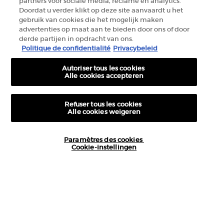
partners voor sociale media, reclame en analytics.
Doordat u verder klikt op deze site aanvaardt u het
+32 289 972 30
gebruik van cookies die het mogelijk maken
advertenties op maat aan te bieden door ons of door
derde partijen in opdracht van ons.
Informations sur le fabricant
Politique de confidentialité
Privacybeleid
GIORGIO ARMANI PARFUMS
Autoriser tous les cookies
14, rue Royale - 75008 Paris France
Alle cookies accepteren
armanibeauty.ecom@be.oaccare.com
Refuser tous les cookies
Alle cookies weigeren
Paramètres des cookies
Cookie-instellingen
10€ OFFERTS
SUR VOTRE 1ÈRE COMMANDE
OPTIONS D'ACHAT
€ - BE (FR)
© 2026 Armani beauty