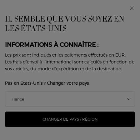
Avant-première : I WILL — une nouvelle vision de la
masculinité. Avec un échantillon offert. *
IL SEMBLE QUE VOUS SOYEZ EN
0
Mon
0 produit
LES ÉTATS-UNIS
Trouver
panier
une
Contenu principal
boutique
INFORMATIONS À CONNAÎTRE :
Les prix sont indiqués et les paiements effectués en EUR.
Les frais d'envoi à l'international sont calculés en fonction de
vos articles, du mode d'expédition et de la destination.
Pas en États-Unis ? Changer votre pays
CHANGER DE PAYS / RÉGION