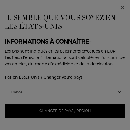
Avant-première : I WILL — une nouvelle vision de la
masculinité. Avec un échantillon offert. *
IL SEMBLE QUE VOUS SOYEZ EN
0
Mon
0 produit
LES ÉTATS-UNIS
Trouver
panier
une
Contenu principal
boutique
Revenir à Crema Nera
INFORMATIONS À CONNAÎTRE :
CREMA NERA MOISTURIZING UV
Les prix sont indiqués et les paiements effectués en EUR.
Les frais d'envoi à l'international sont calculés en fonction de
FILTER LIGHTWEIGHT UV
vos articles, du mode d'expédition et de la destination.
PROTECTOR
Pas en États-Unis ? Changer votre pays
115,00 €
En rupture de stock
(383,33 €/100 ml.)
Découvrez le soin hydratant léger de Giorgio Armani pour
protéger votre peau des rayons UV et la nou ...
Lire
davantage
CHANGER DE PAYS / RÉGION