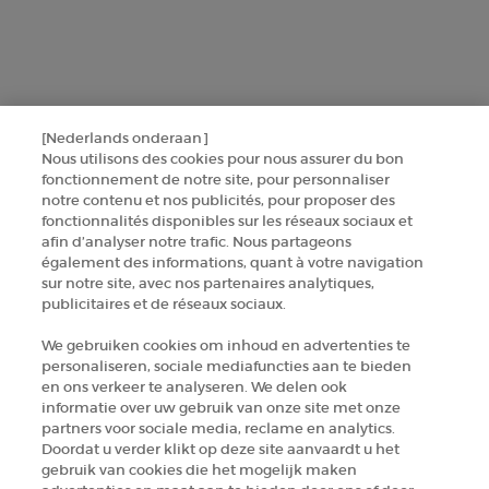
SINSCRIRE
CONTACTEZ-NOUS
[Nederlands onderaan]
TROUVER UNE BOUTIQUE
Nous utilisons des cookies pour nous assurer du bon
fonctionnement de notre site, pour personnaliser
notre contenu et nos publicités, pour proposer des
+32 289 972 30
fonctionnalités disponibles sur les réseaux sociaux et
afin d’analyser notre trafic. Nous partageons
également des informations, quant à votre navigation
sur notre site, avec nos partenaires analytiques,
Informations sur le fabricant
publicitaires et de réseaux sociaux.
GIORGIO ARMANI PARFUMS
We gebruiken cookies om inhoud en advertenties te
14, rue Royale - 75008 Paris France
personaliseren, sociale mediafuncties aan te bieden
armanibeauty.ecom@be.oaccare.com
en ons verkeer te analyseren. We delen ook
informatie over uw gebruik van onze site met onze
partners voor sociale media, reclame en analytics.
Doordat u verder klikt op deze site aanvaardt u het
gebruik van cookies die het mogelijk maken