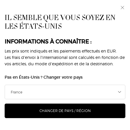
Avant-première : I WILL — une nouvelle vision de la
masculinité. Avec un échantillon offert. *
IL SEMBLE QUE VOUS SOYEZ EN
0
Mon
0 produit
LES ÉTATS-UNIS
Trouver
panier
une
Contenu principal
boutique
Revenir à Acqua Di Gioia
INFORMATIONS À CONNAÎTRE :
ACQUA DI GIOIA
Les prix sont indiqués et les paiements effectués en EUR.
Les frais d'envoi à l'international sont calculés en fonction de
vos articles, du mode d'expédition et de la destination.
89,00 €
Seuls 4 articles sont en stock
(296,67 €/100 ml.)
Pas en États-Unis ? Changer votre pays
Découvrez ACQUA DI GIOIA, le parfum de la joie qui allie
bonheur, sérénité et optimisme pour un parf ...
Lire
davantage
CHANGER DE PAYS / RÉGION